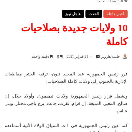
الرئيسية
/
الحدث
أخبار عاجلة
الحدث
عاجل نيوز
10 ولايات جديدة بصلاحيات
كاملة
حليمة هاروني
أ
21 فبراير 2021
0
دقيقة واحدة
ر
س
قرر رئيس الجمهورية عبد المجيد تبون، ترقية العشر مقاطعات
ل
الإدارية بالجنوب إلى ولايات كاملة الصلاحيات.
ب
ر
ويشمل قرار رئيس الجمهورية ولايات تيميمون، وأولاد جلال، إن
ي
صالح، المغير، المنيعة، إن قزام، تقرت، جانت، برج باجي مختار، وبني
د
عباس.
ا
إ
كما عين رئيس الجمهورية في ذات السياق الولاة الأتية أسماءهم
ل