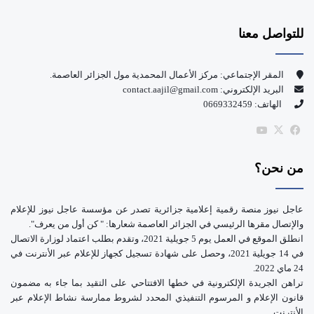
س
o
للتواصل معنا
ب
u
و
T
المقر الإجتماعي: مركز الأعمال المحمدية مول الجزائر العاصمة.
البريد الإلكتروني: contact.aajil@gmail.com
ك
u
الهاتف: 0669332459
b
‫X
فيسبوك
‫YouTube
e
من نحن؟
عاجل نيوز منصة رقمية إعلامية جزائرية تصدر عن مؤسسة عاجل نيوز للإعلام
والإتصال مقرها الرئيسي في الجزائر العاصمة شعارها: " كن أول من يعرف".
انطلق الموقع في العمل يوم 5 جويلية 2021، وتقدم بطلب اعتماد لوزارة الاتصال
في 14 جويلية 2021، وحصل على شهادة تسجيل كجهاز للإعلام عبر الأنترنت في
24 ماي 2022.
تراهن الجريدة الإلكترونية في خطها الافتتاحي على التقيد بما جاء به مضمون
قانون الإعلام و المرسوم التنفيذي المحدد لشروط ممارسة نشاط الإعلام عبر
الأنترنت.