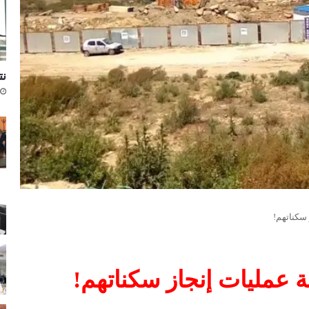
نتا
 سكناتهم!
ة عمليات إنجاز سكناتهم!