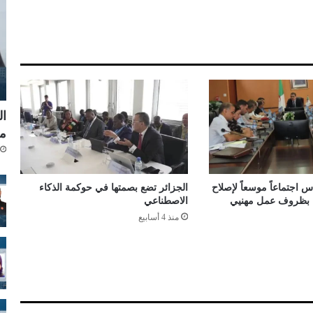
ج
د
ي
د
ة
ب
ك
و
ال
ر
مل
و
ن
ا
ا
 اجتماعاً موسعاً لإصلاح
الجزائر تضع بصمتها في حوكمة الذكاء
ل
اء بظروف عمل مهنيي
الاصطناعي
م
منذ 4 أسابيع
ت
ح
و
ر