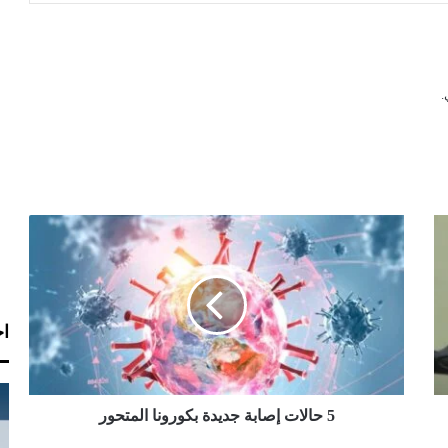
5
ح
ا
ل
ا
اخ
ت
إ
ص
ا
ب
5 حالات إصابة جديدة بكورونا المتحور
ة