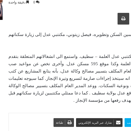
0
دقيقة واحدة
ك عبر البريد الإلكتروني
طباعة
تحسين السكن وتطويره، فيصل زيتوني، مكتتبي عدل إلى زيارة سكناتهم
كتتبي عدل العلمة – سطيف. واستمع الى انشغالاتهم المتعلقة بتقدم
الأشغال بكل من موقع 1500 مسكن صيغة البيع بالإيجار العلمة وكذا موقع 595 مسكن عدل. وأخرى تخص عن مواعيد صب
ام المكلف بتسيير مصالح وكالة عدل، بأنه يتابع المشاريع عن كثب
 انه سيتخذ إجراءات صارمة لتسريع وتيرة الإنجاز. كما سيوجه تعليمات
ونوعية السكنات. ووعد المدير العام المكلف بتسيير مصالح الوكالة
قع عدل بولاية سطيف . كما دعا ممثلي مكتتببين لزيارة سكناتهم قبل
هدف رفعها من مؤسسة الإنجاز .
يب
شارك عبر البريد الإلكتروني
طباعة