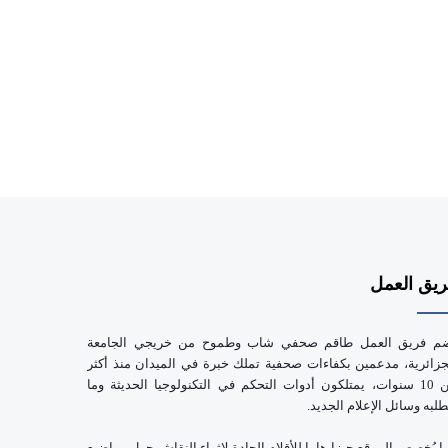
e
يق العمل
م فريق العمل طاقم صحفي شاب وطموح من خريجي الجامعة
جزائرية، مدعمين بكفاءات صحفية تملك خبرة في الميدان منذ أكثر
من 10 سنوات، يمتلكون أدوات التحكم في التكنولوجيا الحديثة وما
طلبه وسائل الإعلام الجديد.
ا يُخصص الموقع حيزا هاما للأقلام الجادة لإثراء النقاش حول مواضيع