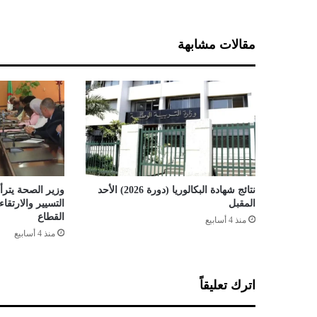
و
ب
ا
مقالات مشابهة
ئ
ي
ة
ل
س
ل
ا
ل
ة
ك
نتائج شهادة البكالوريا (دورة 2026) الأحد
وزير الصحة يترأس
و
المقبل
التسيير والارتق
ر
القطاع
منذ 4 أسابيع
و
منذ 4 أسابيع
ن
ا
ا
اترك تعليقاً
ل
ج