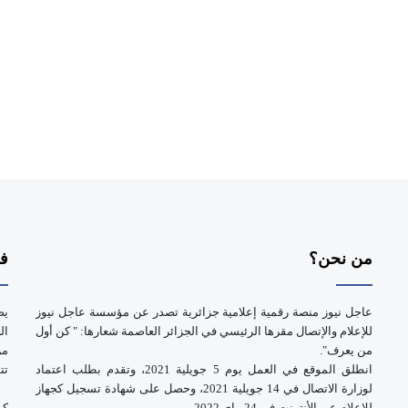
من نحن؟
فر
عاجل نيوز منصة رقمية إعلامية جزائرية تصدر عن مؤسسة عاجل نيوز
يض
للإعلام والإتصال مقرها الرئيسي في الجزائر العاصمة شعارها: " كن أول
ال
من يعرف".
انطلق الموقع في العمل يوم 5 جويلية 2021، وتقدم بطلب اعتماد
تت
لوزارة الاتصال في 14 جويلية 2021، وحصل على شهادة تسجيل كجهاز
للإعلام عبر الأنترنت في 24 ماي 2022.
كم