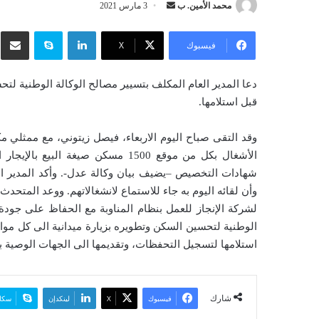
محمد الأمين. ب
أ
3 مارس 2021
ر
لينكدإن
سكايب
شار
س
فيسبوك
‫X
ل
ب
دعا المدير العام المكلف بتسيير مصالح الوكالة الوطنية ل
ر
قبل استلامها.
ي
د
وقد التقى صباح اليوم الاربعاء، فيصل زيتوني، مع ممثلي م
ا
إ
شهادات التخصيص –يضيف بيان وكالة عدل-. وأكد المدير الع
ل
وأن لقائه اليوم به جاء للاستماع لانشغالاتهم. ووعد المتحدث
ك
لشركة الإنجاز للعمل بنظام المناوبة مع الحفاظ على جودة 
ت
الوطنية لتحسين السكن وتطويره بزيارة ميدانية الى كل موا
ر
استلامها لتسجيل التحفظات، وتقديمها الى الجهات الوصية ب
و
ن
ي
ا
شارك
فيسبوك
‫X
لينكدإن
سكا