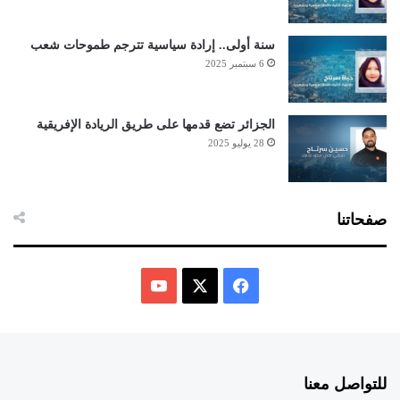
سنة أولى.. إرادة سياسية تترجم طموحات شعب
6 سبتمبر 2025
الجزائر تضع قدمها على طريق الريادة الإفريقية
28 يوليو 2025
صفحاتنا
ف
ي
X
Y
س
o
للتواصل معنا
ب
u