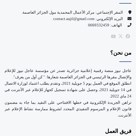
و
T
المقر الإجتماعي: مركز الأعمال المحمدية مول الجزائر العاصمة.
البريد الإلكتروني: contact.aajil@gmail.com
ك
u
الهاتف: 0669332459
b
‫X
فيسبوك
‫YouTube
e
من نحن؟
عاجل نيوز منصة رقمية إعلامية جزائرية تصدر عن مؤسسة عاجل نيوز للإعلام
والإتصال مقرها الرئيسي في الجزائر العاصمة شعارها: " كن أول من يعرف".
انطلق الموقع في العمل يوم 5 جويلية 2021، وتقدم بطلب اعتماد لوزارة الاتصال
في 14 جويلية 2021، وحصل على شهادة تسجيل كجهاز للإعلام عبر الأنترنت في
24 ماي 2022.
تراهن الجريدة الإلكترونية في خطها الافتتاحي على التقيد بما جاء به مضمون
قانون الإعلام و المرسوم التنفيذي المحدد لشروط ممارسة نشاط الإعلام عبر
الأنترنت.
فريق العمل