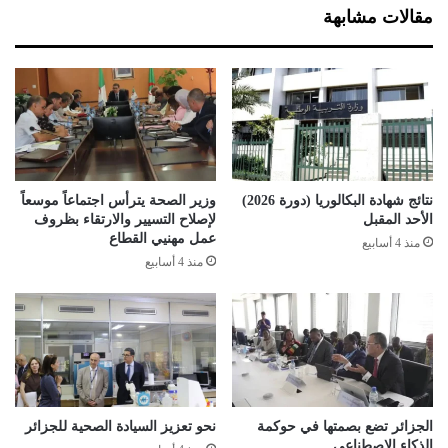
ة
م
مقالات مشابهة
"
ض
ب
ا
ا
ر
ل
ب
ع
ة
ا
ف
ص
ي
م
ا
ة
ل
نتائج شهادة البكالوريا (دورة 2026)
وزير الصحة يترأس اجتماعاً موسعاً
ز
الأحد المقبل
لإصلاح التسيير والارتقاء بظروف
ي
عمل مهنيي القطاع
منذ 4 أسابيع
ت
منذ 4 أسابيع
الجزائر تضع بصمتها في حوكمة
نحو تعزيز السيادة الصحية للجزائر
الذكاء الاصطناعي