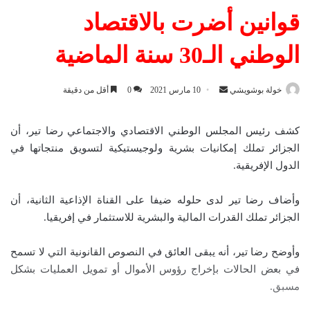
قوانين أضرت بالاقتصاد
الوطني الـ30 سنة الماضية
خولة بوشويشي
أ
10 مارس 2021
0
أقل من دقيقة
ر
س
كشف رئيس المجلس الوطني الاقتصادي والاجتماعي رضا تير، أن
ل
الجزائر تملك إمكانيات بشرية ولوجيستيكية لتسويق منتجاتها في
ب
الدول الإفريقية.
ر
ي
وأضاف رضا تير لدى حلوله ضيفا على القناة الإذاعية الثانية، أن
د
الجزائر تملك القدرات المالية والبشرية للاستثمار في إفريقيا.
ا
إ
وأوضح رضا تير، أنه يبقى العائق في النصوص القانونية التي لا تسمح
ل
في بعض الحالات بإخراج رؤوس الأموال أو تمويل العمليات بشكل
ك
مسبق.
ت
ر