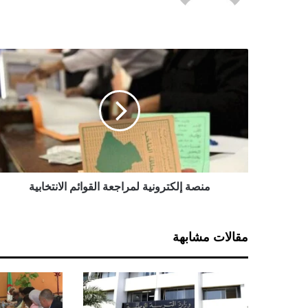
م
ن
ص
ة
إ
ل
ك
ت
ر
و
منصة إلكترونية لمراجعة القوائم الانتخابية
ن
ي
ة
مقالات مشابهة
ل
م
ر
ا
ج