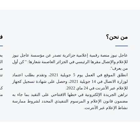
من نحن؟
فر
عاجل نيوز منصة رقمية إعلامية جزائرية تصدر عن مؤسسة عاجل نيوز
يض
للإعلام والإتصال مقرها الرئيسي في الجزائر العاصمة شعارها: " كن أول
ال
من يعرف".
انطلق الموقع في العمل يوم 5 جويلية 2021، وتقدم بطلب اعتماد
تت
لوزارة الاتصال في 14 جويلية 2021، وحصل على شهادة تسجيل كجهاز
للإعلام عبر الأنترنت في 24 ماي 2022.
كم
تراهن الجريدة الإلكترونية في خطها الافتتاحي على التقيد بما جاء به
مت
مضمون قانون الإعلام و المرسوم التنفيذي المحدد لشروط ممارسة
نشاط الإعلام عبر الأنترنت.