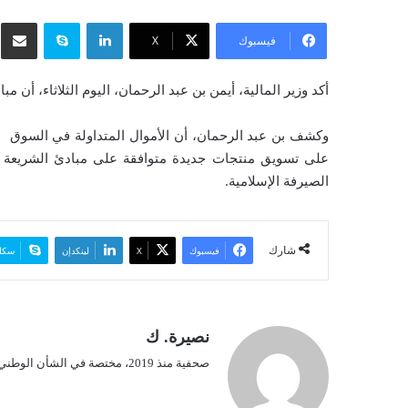
ر
لينكدإن
سكايب
شار
س
فيسبوك
‫X
ل
ب
أكد وزير المالية، أيمن بن عبد الرحمان، اليوم الثلاثاء، أن م
ر
ي
د
على تسويق منتجات جديدة متوافقة على مبادئ الشريعة ا
ا
الصيرفة الإسلامية.
إ
ل
ك
شارك
فيسبوك
‫X
لينكدإن
سكا
ت
ر
و
ن
نصيرة. ك
ي
ا
صحفية منذ 2019، مختصة في الشأن الوطني.