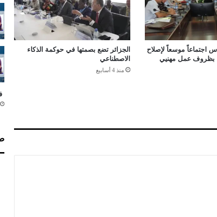
ي
خ
م
د
ي
 اجتماعاً موسعاً لإصلاح
الجزائر تضع بصمتها في حوكمة الذكاء
ر
اء بظروف عمل مهنيي
الاصطناعي
ا
منذ 4 أسابيع
ع
ا
فق
م
ا
ل
ل
صف
أ
م
ن
ا
ل
و
ط
ن