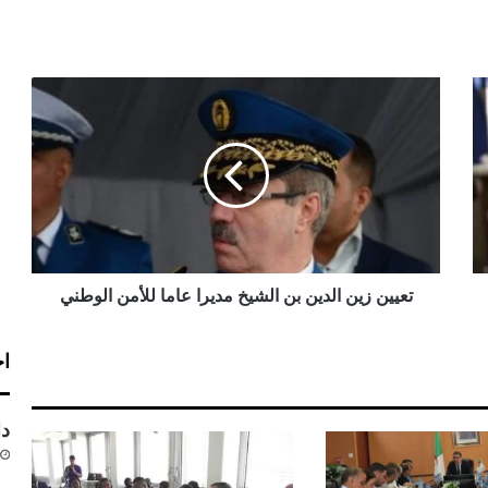
ت
ع
ي
ي
ن
ز
ي
ن
ا
ل
تعيين زين الدين بن الشيخ مديرا عاما للأمن الوطني
د
ي
اخ
ن
ب
ن
دا
ا
ل
ش