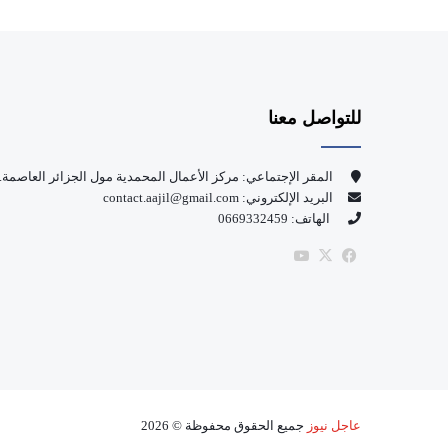
للتواصل معنا
المقر الإجتماعي: مركز الأعمال المحمدية مول الجزائر العاصمة.
البريد الإلكتروني: contact.aajil@gmail.com
الهاتف: 0669332459
‫X
فيسبوك
‫YouTube
عاجل نيوز
جميع الحقوق محفوظة © 2026