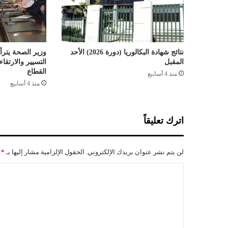
ع
ة
ا
ل
ق
نتائج شهادة البكالوريا (دورة 2026) الأحد
وزير الصحة يترأس
و
المقبل
التسيير والارتق
ا
القطاع
منذ 4 أسابيع
ئ
منذ 4 أسابيع
م
ا
ل
اترك تعليقاً
ا
ن
ت
لن يتم نشر عنوان بريدك الإلكتروني.
الحقول الإلزامية مشار إليها بـ
*
خ
ا
ا
ب
ل
ي
ة
ت
ع