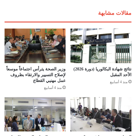
ي
ي
س
ة
مقالات مشابهة
م
ا
س
ل
ل
ت
م
ي
ا
ت
خ
ص
ص
ه
نتائج شهادة البكالوريا (دورة 2026)
وزير الصحة يترأس اجتماعاً موسعاً
ا
الأحد المقبل
لإصلاح التسيير والارتقاء بظروف
ا
عمل مهنيي القطاع
منذ 4 أسابيع
ل
منذ 4 أسابيع
د
و
ل
ة
ل
ل
و