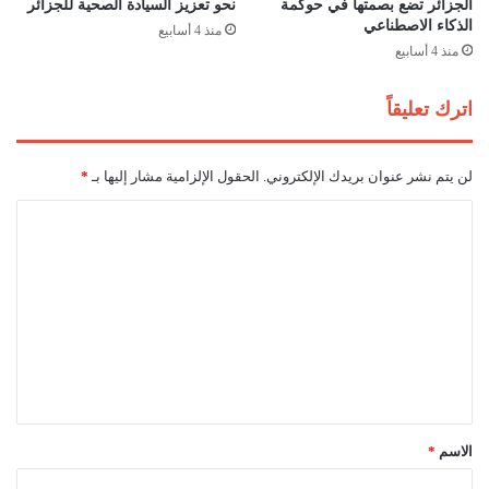
ق
الجزائر تضع بصمتها في حوكمة
نحو تعزيز السيادة الصحية للجزائر
الذكاء الاصطناعي
ا
منذ 4 أسابيع
ي
منذ 4 أسابيع
ة
م
اترك تعليقاً
ن
ا
ل
لن يتم نشر عنوان بريدك الإلكتروني.
الحقول الإلزامية مشار إليها بـ
*
م
خ
ا
ا
ل
ط
ر
ت
ا
ع
ل
ل
ك
ب
ي
ر
ق
ى
*
الاسم
*