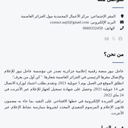
ب
u
و
T
المقر الإجتماعي: مركز الأعمال المحمدية مول الجزائر العاصمة.
البريد الإلكتروني: contact.aajil@gmail.com
ك
u
الهاتف: 0669332459
b
‫X
فيسبوك
‫YouTube
e
من نحن؟
عاجل نيوز منصة رقمية إعلامية جزائرية تصدر عن مؤسسة عاجل نيوز للإعلام
والإتصال مقرها الرئيسي في الجزائر العاصمة شعارها: " كن أول من يعرف".
انطلق الموقع في العمل يوم 5 جويلية 2021، وتقدم بطلب اعتماد لوزارة الاتصال
في 14 جويلية 2021، وحصل على شهادة تسجيل كجهاز للإعلام عبر الأنترنت في
24 ماي 2022.
تراهن الجريدة الإلكترونية في خطها الافتتاحي على التقيد بما جاء به مضمون
قانون الإعلام و المرسوم التنفيذي المحدد لشروط ممارسة نشاط الإعلام عبر
الأنترنت.