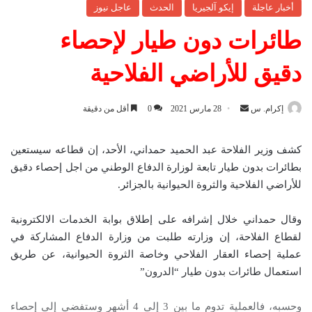
أخبار عاجلة
إيكو آلجيريا
الحدث
عاجل نيوز
طائرات دون طيار لإحصاء
دقيق للأراضي الفلاحية
إكرام. س
أ
28 مارس 2021
0
أقل من دقيقة
ر
س
كشف وزير الفلاحة عبد الحميد حمداني، الأحد، إن قطاعه سيستعين
ل
بطائرات بدون طيار تابعة لوزارة الدفاع الوطني من اجل إحصاء دقيق
ب
للأراضي الفلاحية والثروة الحيوانية بالجزائر.
ر
ي
وقال حمداني خلال إشرافه على إطلاق بوابة الخدمات الالكترونية
د
لقطاع الفلاحة، إن وزارته طلبت من وزارة الدفاع المشاركة في
ا
عملية إحصاء العقار الفلاحي وخاصة الثروة الحيوانية، عن طريق
إ
استعمال طائرات بدون طيار “الدرون”
ل
ك
وحسبه، فالعملية تدوم ما بين 3 إلى 4 أشهر وستفضي إلى إحصاء
ت