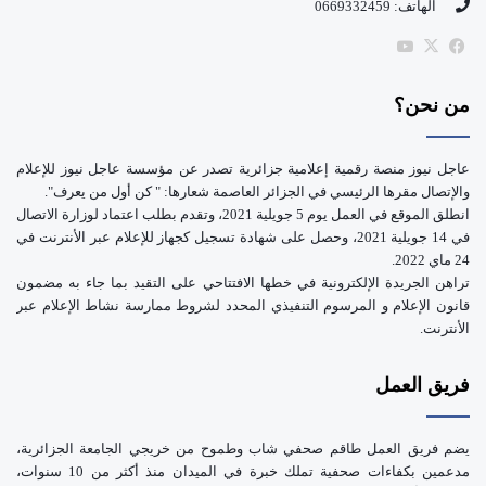
الهاتف: 0669332459
b
‫X
فيسبوك
‫YouTube
e
من نحن؟
عاجل نيوز منصة رقمية إعلامية جزائرية تصدر عن مؤسسة عاجل نيوز للإعلام
والإتصال مقرها الرئيسي في الجزائر العاصمة شعارها: " كن أول من يعرف".
انطلق الموقع في العمل يوم 5 جويلية 2021، وتقدم بطلب اعتماد لوزارة الاتصال
في 14 جويلية 2021، وحصل على شهادة تسجيل كجهاز للإعلام عبر الأنترنت في
24 ماي 2022.
تراهن الجريدة الإلكترونية في خطها الافتتاحي على التقيد بما جاء به مضمون
قانون الإعلام و المرسوم التنفيذي المحدد لشروط ممارسة نشاط الإعلام عبر
الأنترنت.
فريق العمل
يضم فريق العمل طاقم صحفي شاب وطموح من خريجي الجامعة الجزائرية،
مدعمين بكفاءات صحفية تملك خبرة في الميدان منذ أكثر من 10 سنوات،