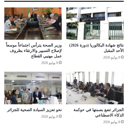
ض
ي
ع
م
ج
س
و
ك
د
ل
ة
ج
ا
و
ل
ا
نتائج شهادة البكالوريا (دورة 2026)
وزير الصحة يترأس اجتماعاً موسعاً
ت
ن
الأحد المقبل
لإصلاح التسيير والارتقاء بظروف
ع
ب
عمل مهنيي القطاع
8 يوليو 2026
ل
ا
8 يوليو 2026
ي
ل
م
إ
أ
ق
و
ت
ل
ص
و
ا
ي
د
ة
الجزائر تضع بصمتها في حوكمة
نحو تعزيز السيادة الصحية للجزائر
الذكاء الاصطناعي
8 يوليو 2026
8 يوليو 2026