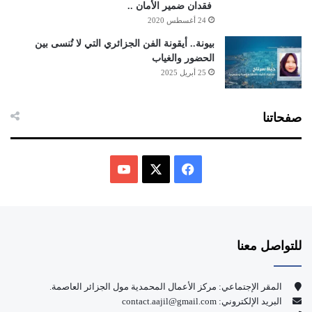
فقدان ضمير الأمان ..
24 أغسطس 2020
بيونة.. أيقونة الفن الجزائري التي لا تُنسى بين
الحضور والغياب
25 أبريل 2025
صفحاتنا
ف
ي
X
Y
س
o
للتواصل معنا
ب
u
و
T
المقر الإجتماعي: مركز الأعمال المحمدية مول الجزائر العاصمة.
البريد الإلكتروني: contact.aajil@gmail.com
ك
u