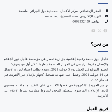
و
T
المقر الإجتماعي: مركز الأعمال المحمدية مول الجزائر العاصمة.
البريد الإلكتروني: contact.aajil@gmail.com
ك
u
الهاتف: 0669332459
b
‫X
فيسبوك
‫YouTube
e
من نحن؟
عاجل نيوز منصة رقمية إعلامية جزائرية تصدر عن مؤسسة عاجل نيوز للإعلام
والإتصال مقرها الرئيسي في الجزائر العاصمة شعارها: " كن أول من يعرف".
انطلق الموقع في العمل يوم 5 جويلية 2021، وتقدم بطلب اعتماد لوزارة الاتصال
في 14 جويلية 2021، وحصل على شهادة تسجيل كجهاز للإعلام عبر الأنترنت في
24 ماي 2022.
تراهن الجريدة الإلكترونية في خطها الافتتاحي على التقيد بما جاء به مضمون
قانون الإعلام و المرسوم التنفيذي المحدد لشروط ممارسة نشاط الإعلام عبر
الأنترنت.
فريق العمل