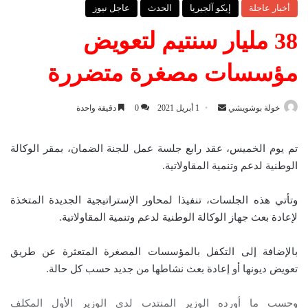
أخبار عاجلة
إيكو آلجيريا
الحدث
عاجل نيوز
38 مليار سنتيم لتعويض
مؤسسات مصغرة متضررة
خولة بوشويشي
أ
1 أبريل 2021
0
دقيقة واحدة
ر
س
تم يوم الخميس، عقد رابع جلسة عمل للجنة الضمان، بمقر الوكالة
ل
الوطنية لدعم وتنمية المقاولاتية.
ب
ر
وتأتي هذه الجلسات، تنفيذا لمحاور الإستراتيجية الجديدة المتخذة
ي
لإعادة بعث جهاز الوكالة الوطنية لدعم وتنمية المقاولاتية.
د
ا
بالإضافة إلى التكفل بالمؤسسات المصغرة المتعثرة عن طريق
إ
تعويض ديونها أو إعادة بعث نشاطها من جديد حسب كل حالة.
ل
ك
وحسب ما أورده الوزير المنتدب لدى الوزير الأول المكلف
ت