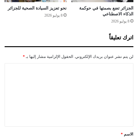
و
ح
الجزائر تضع بصمتها في حوكمة
نحو تعزيز السيادة الصحية للجزائر
د
الذكاء الاصطناعي
8 يوليو 2026
ة
8 يوليو 2026
ا
ل
اترك تعليقاً
ت
ر
ا
لن يتم نشر عنوان بريدك الإلكتروني.
الحقول الإلزامية مشار إليها بـ
*
ب
ي
ا
ة
ل
ل
ل
ت
ب
ع
ل
ا
ل
د
ي
ق
*
الاسم
*