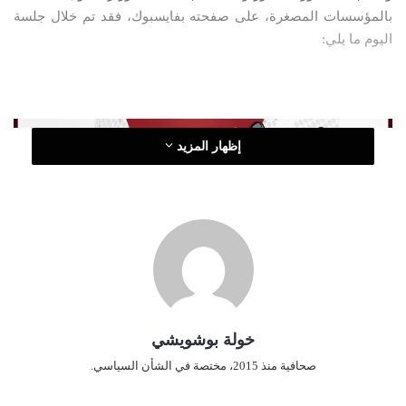
بالمؤسسات المصغرة، على صفحته بفايسبوك، فقد تم خلال جلسة
ر
اليوم ما يلي:
و
ن
ي
ا
إظهار المزيد
دراسة 500 ملف مقدم من طرف ممثلي البنوك.
قبول 254 ملف للتعويض بما يفوق 38 مليار سنتيم.
وتأجيل 228 ملف كون المؤسسات في حالة نشاط لإعادة دراستهم.
كما تمت تسوية وضعية 7 ملفات نهائيا من طرف أصحاب المؤسسات
خولة بوشويشي
المصغرة عن طريق تسديد ديونهم لدى البنوك والوكالة.
صحافية منذ 2015، مختصة في الشأن السياسي.
وتم إعادة 11 ملف إلى البنوك لعدم استيفائهم شروط التعويض.