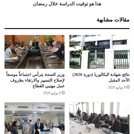
ي
ت
هذا هو توقيت الدراسة خلال رمضان
م
ا
ح
ل
مقالات مشابهة
ا
د
و
ر
ل
ا
ة
س
ل
ة
ل
خ
م
ل
س
ا
ا
ل
نتائج شهادة البكالوريا (دورة 2026)
وزير الصحة يترأس اجتماعاً موسعاً
س
ر
الأحد المقبل
لإصلاح التسيير والارتقاء بظروف
ب
م
عمل مهنيي القطاع
8 يوليو 2026
س
ض
8 يوليو 2026
ل
ا
ا
ن
م
ة
ا
ل