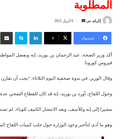
المطلوبة
إكرام. س
أ
6 أبريل 2021
ر
لينكدإن
سكايب
شار
س
فيسبوك
‫X
ل
ب
أكد وزير الصحة، عبد الرحمان بن بوزيد، إنه وبفضل المواط
ر
فيروس كورونا.
ي
د
وقال الوزير، في ندوة صحفية اليوم الثلاثاء: “يجب أن نقارن
ا
إ
وحول اللقاح، أورد بن بوزيد، إنه قد كان للقطاع الصحي عدة
ل
ك
مشيرا إلى إنه وللأسف، وبعد الانتشار الكثيف للوباء، لم تستط
ت
ر
وهو ما أدى لتأخير وعود الوزارة حول جلب كميات اللقاح الم
و
ن