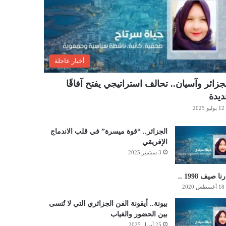
أخبار عاجلة
جزائر وآسيان.. تحالف استراتيجي يفتح آفاقًا
يدة
12 يوليو 2025
الجزائر.. “قوة ميسرة” في قلب الاندماج
الإفريقي
3 سبتمبر 2025
نا صيف 1998 ..
18 أغسطس 2020
بيونة.. أيقونة الفن الجزائري التي لا تُنسى
بين الحضور والغياب
25 أبريل 2025