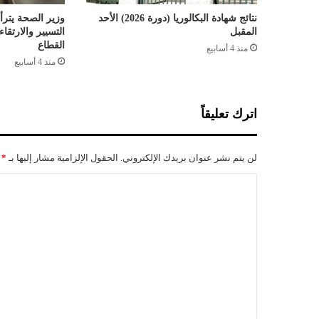
ة
نتائج شهادة البكالوريا (دورة 2026) الأحد
وزير الصحة يترأس
ه
المقبل
التسيير والارتق
و
القطاع
منذ 4 أسابيع
ا
منذ 4 أسابيع
ل
ف
ص
اترك تعليقاً
ل
ب
ي
لن يتم نشر عنوان بريدك الإلكتروني.
الحقول الإلزامية مشار إليها بـ
*
ن
خ
ا
ل
ل
ا
ف
ت
ا
ع
ت
ا
ل
ل
ي
د
و
ق