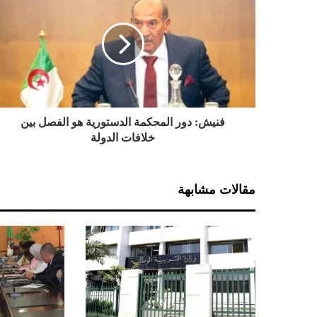
ن
ي
ش
:
د
و
ر
ا
ل
فنيش: دور المحكمة الدستورية هو الفصل بين
م
خلافات الدولة
ح
ك
م
مقالات مشابهة
ة
ا
ل
د
س
ت
و
ر
ي