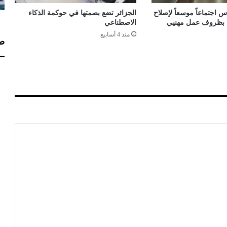
ر
 اجتماعاً موسعاً لإصلاح
الجزائر تضع بصمتها في حوكمة الذكاء
ا
اء بظروف عمل مهنيي
الاصطناعي
ء
منذ 4 أسابيع
صف
ا
ل
ج
م
ا
ر
ك
ب
س
ب
ب
ا
ل
ص
ح
ر
ا
ء