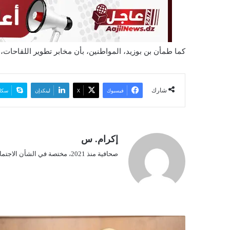
ي
ا
كما طمأن بن بوزيد، المواطنين، بأن مخابر تطوير اللقاحات، 
شارك
فيسبوك
‫X
لينكدإن
سكا
إكرام. س
صحافية منذ 2021، مختصة في الشأن الاجتماعي.
ف