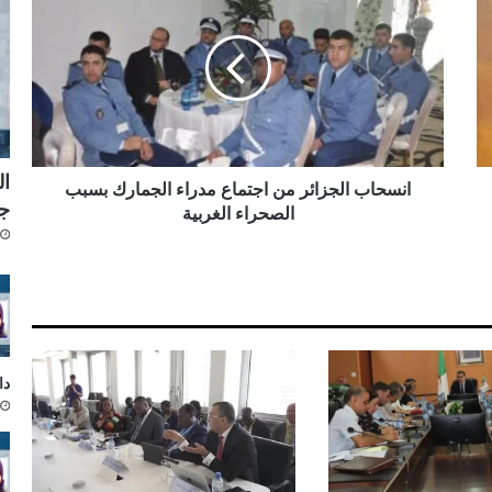
ن
س
ح
ا
ب
ا
ل
ج
ال
ز
انسحاب الجزائر من اجتماع مدراء الجمارك بسبب
جد
ا
الصحراء الغربية
ئ
ر
م
ن
ا
ج
ت
دار
م
ا
ع
م
د