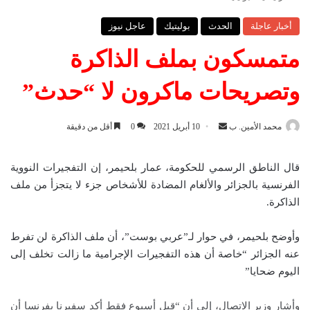
أخبار عاجلة
الحدث
بوليتيك
عاجل نيوز
متمسكون بملف الذاكرة
وتصريحات ماكرون لا “حدث”
محمد الأمين. ب
أ
10 أبريل 2021
0
أقل من دقيقة
ر
س
قال الناطق الرسمي للحكومة، عمار بلحيمر، إن التفجيرات النووية
ل
الفرنسية بالجزائر والألغام المضادة للأشخاص جزء لا يتجزأ من ملف
ب
الذاكرة.
ر
ي
وأوضح بلحيمر، في حوار لـ”عربي بوست”، أن ملف الذاكرة لن تفرط
د
عنه الجزائر “خاصة أن هذه التفجيرات الإجرامية ما زالت تخلف إلى
ا
اليوم ضحايا”
إ
ل
وأشار وزير الاتصال، إلى أن “قبل أسبوع فقط أكد سفيرنا بفرنسا أن
ك