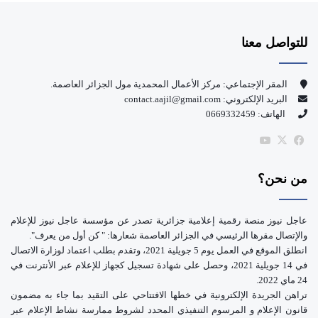
س
o
للتواصل معنا
ب
u
و
T
المقر الإجتماعي: مركز الأعمال المحمدية مول الجزائر العاصمة.
البريد الإلكتروني: contact.aajil@gmail.com
ك
u
الهاتف: 0669332459
b
‫X
فيسبوك
‫YouTube
e
من نحن؟
عاجل نيوز منصة رقمية إعلامية جزائرية تصدر عن مؤسسة عاجل نيوز للإعلام
والإتصال مقرها الرئيسي في الجزائر العاصمة شعارها: " كن أول من يعرف".
انطلق الموقع في العمل يوم 5 جويلية 2021، وتقدم بطلب اعتماد لوزارة الاتصال
في 14 جويلية 2021، وحصل على شهادة تسجيل كجهاز للإعلام عبر الأنترنت في
24 ماي 2022.
تراهن الجريدة الإلكترونية في خطها الافتتاحي على التقيد بما جاء به مضمون
قانون الإعلام و المرسوم التنفيذي المحدد لشروط ممارسة نشاط الإعلام عبر