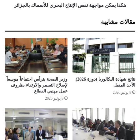
ط
و
هكذا يمكن مواجهة نقص الإنتاج البحري للأسماك بالجزائر
ا
ا
ل
ج
مقالات مشابهة
ت
ه
م
ة
و
ن
ي
ق
ن
ص
أ
ا
س
ل
و
إ
ا
ن
نتائج شهادة البكالوريا (دورة 2026)
وزير الصحة يترأس اجتماعاً موسعاً
ق
ت
الأحد المقبل
لإصلاح التسيير والارتقاء بظروف
1
ا
عمل مهنيي القطاع
8 يوليو 2026
4
ج
8 يوليو 2026
و
ا
ل
ل
ا
ب
ي
ح
ة
ر
ي