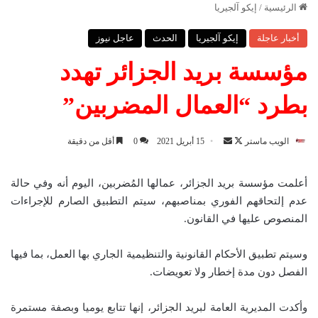
الرئيسية
/
إيكو آلجيريا
أخبار عاجلة
إيكو آلجيريا
الحدث
عاجل نيوز
مؤسسة بريد الجزائر تهدد
بطرد “العمال المضربين”
الويب ماستر
ت
أ
15 أبريل 2021
0
أقل من دقيقة
ا
ر
ب
س
أعلمت مؤسسة بريد الجزائر، عمالها المُضربين، اليوم أنه وفي حالة
ع
ل
عدم إلتحاقهم الفوري بمناصبهم، سيتم التطبيق الصارم للإجراءات
ع
ب
المنصوص عليها في القانون.
ل
ر
ى
ي
وسيتم تطبيق الأحكام القانونية والتنظيمية الجاري بها العمل، بما فيها
X
د
الفصل دون مدة إخطار ولا تعويضات.
ا
إ
وأكدت المديرية العامة لبريد الجزائر، إنها تتابع يوميا وبصفة مستمرة
ل