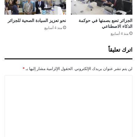
ح
س
ق
ك
ا
و
ق
ر
الجزائر تضع بصمتها في حوكمة
نحو تعزيز السيادة الصحية للجزائر
ا
الذكاء الاصطناعي
و
منذ 4 أسابيع
ت
ن
منذ 4 أسابيع
ا
ا
ل
م
اترك تعليقاً
ق
ن
ا
ذ
د
ب
لن يتم نشر عنوان بريدك الإلكتروني.
الحقول الإلزامية مشار إليها بـ
*
م
د
ة
ا
ا
ي
ل
ة
ر
ت
م
ع
ض
ل
ا
ن
ي
ق