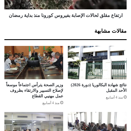
ل
ق
ت
ل
ع
ق
ارتفاع مقلق لحالات الإصابة بفيروس كورونا منذ بداية رمضان
ب
ل
ي
ح
مقالات مشابهة
ر
ا
ب
ل
ك
ا
ل
ت
ح
ا
ر
ل
ي
إ
ة
ص
ف
ا
نتائج شهادة البكالوريا (دورة 2026)
وزير الصحة يترأس اجتماعاً موسعاً
ي
ب
الأحد المقبل
لإصلاح التسيير والارتقاء بظروف
ب
ة
عمل مهنيي القطاع
منذ 4 أسابيع
ا
ب
منذ 4 أسابيع
ل
ف
ا
ي
س
ر
ت
و