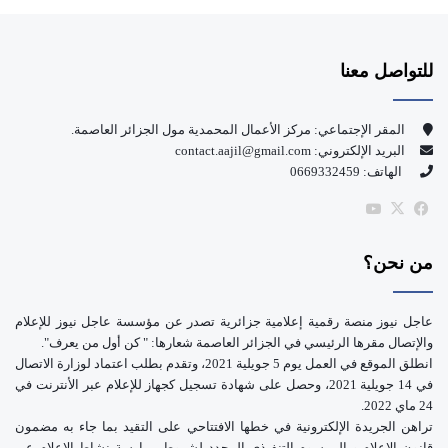
ي
X
Y
س
o
للتواصل معنا
ب
u
و
T
المقر الإجتماعي: مركز الأعمال المحمدية مول الجزائر العاصمة.
البريد الإلكتروني: contact.aajil@gmail.com
ك
u
الهاتف: 0669332459
b
‫X
فيسبوك
‫YouTube
e
من نحن؟
عاجل نيوز منصة رقمية إعلامية جزائرية تصدر عن مؤسسة عاجل نيوز للإعلام
والإتصال مقرها الرئيسي في الجزائر العاصمة شعارها: " كن أول من يعرف".
انطلق الموقع في العمل يوم 5 جويلية 2021، وتقدم بطلب اعتماد لوزارة الاتصال
في 14 جويلية 2021، وحصل على شهادة تسجيل كجهاز للإعلام عبر الأنترنت في
24 ماي 2022.
تراهن الجريدة الإلكترونية في خطها الافتتاحي على التقيد بما جاء به مضمون
قانون الإعلام و المرسوم التنفيذي المحدد لشروط ممارسة نشاط الإعلام عبر