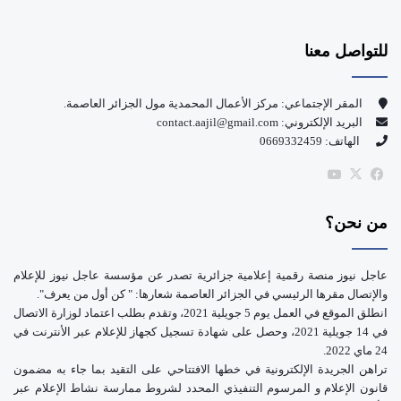
س
o
للتواصل معنا
ب
u
و
T
المقر الإجتماعي: مركز الأعمال المحمدية مول الجزائر العاصمة.
البريد الإلكتروني: contact.aajil@gmail.com
ك
u
الهاتف: 0669332459
b
‫X
فيسبوك
‫YouTube
e
من نحن؟
عاجل نيوز منصة رقمية إعلامية جزائرية تصدر عن مؤسسة عاجل نيوز للإعلام
والإتصال مقرها الرئيسي في الجزائر العاصمة شعارها: " كن أول من يعرف".
انطلق الموقع في العمل يوم 5 جويلية 2021، وتقدم بطلب اعتماد لوزارة الاتصال
في 14 جويلية 2021، وحصل على شهادة تسجيل كجهاز للإعلام عبر الأنترنت في
24 ماي 2022.
تراهن الجريدة الإلكترونية في خطها الافتتاحي على التقيد بما جاء به مضمون
قانون الإعلام و المرسوم التنفيذي المحدد لشروط ممارسة نشاط الإعلام عبر