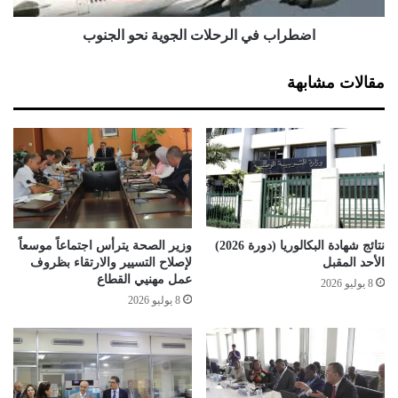
د
ا
ب
ل
اضطراب في الرحلات الجوية نحو الجنوب
ط
ر
ر
ح
مقالات مشابهة
د
ل
"
ا
ا
ت
ل
ا
ع
ل
م
ج
ا
و
ل
ي
ا
ة
نتائج شهادة البكالوريا (دورة 2026)
وزير الصحة يترأس اجتماعاً موسعاً
ل
ن
الأحد المقبل
لإصلاح التسيير والارتقاء بظروف
م
ح
عمل مهنيي القطاع
8 يوليو 2026
ض
و
8 يوليو 2026
ر
ا
ب
ل
ي
ج
ن
ن
"
و