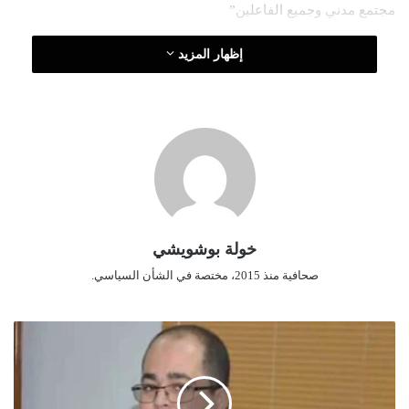
مجتمع مدني وجميع الفاعلين”
ك
ت
إظهار المزيد
ر
و
ن
ي
ا
خولة بوشويشي
صحافية منذ 2015، مختصة في الشأن السياسي.
أ
و
ا
م
ر