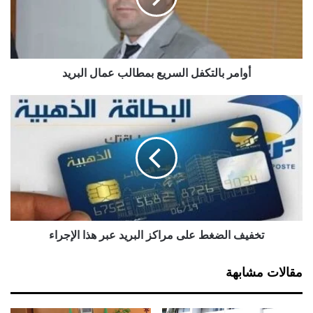
ب
ا
ل
ت
ك
أوامر بالتكفل السريع بمطالب عمال البريد
ف
ل
ت
ا
خ
ل
ف
س
ي
ر
ف
ي
ا
ع
ل
ب
ض
م
غ
ط
ط
تخفيف الضغط على مراكز البريد عبر هذا الإجراء
ا
ع
ل
ل
مقالات مشابهة
ب
ى
ع
م
م
ر