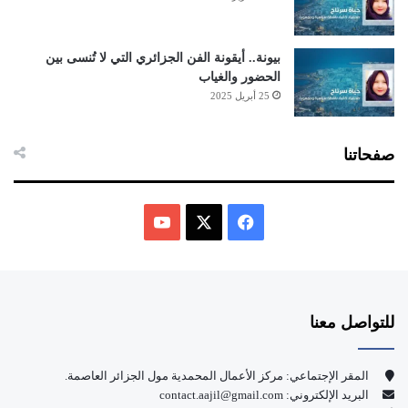
بيونة.. أيقونة الفن الجزائري التي لا تُنسى بين
الحضور والغياب
25 أبريل 2025
صفحاتنا
ف
ي
X
Y
س
o
للتواصل معنا
ب
u
و
T
المقر الإجتماعي: مركز الأعمال المحمدية مول الجزائر العاصمة.
البريد الإلكتروني: contact.aajil@gmail.com
ك
u