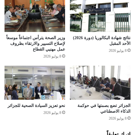
ا
ا
ل
ك
ا
ز
ل
ا
ب
ل
ر
ب
نتائج شهادة البكالوريا (دورة 2026)
وزير الصحة يترأس اجتماعاً موسعاً
ي
ر
الأحد المقبل
لإصلاح التسيير والارتقاء بظروف
د
ي
عمل مهنيي القطاع
8 يوليو 2026
د
8 يوليو 2026
ع
ب
ر
ه
ذ
ا
ا
ل
الجزائر تضع بصمتها في حوكمة
نحو تعزيز السيادة الصحية للجزائر
الذكاء الاصطناعي
إ
8 يوليو 2026
ج
8 يوليو 2026
ر
ا
اترك تعليقاً