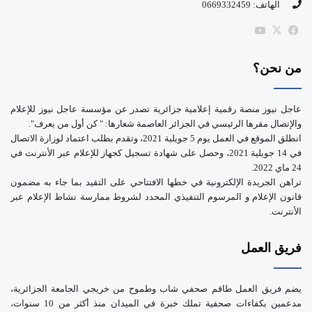
الهاتف: 0669332459
b
‫X
فيسبوك
‫YouTube
e
من نحن؟
عاجل نيوز منصة رقمية إعلامية جزائرية تصدر عن مؤسسة عاجل نيوز للإعلام
والإتصال مقرها الرئيسي في الجزائر العاصمة شعارها: " كن أول من يعرف".
انطلق الموقع في العمل يوم 5 جويلية 2021، وتقدم بطلب اعتماد لوزارة الاتصال
في 14 جويلية 2021، وحصل على شهادة تسجيل كجهاز للإعلام عبر الأنترنت في
24 ماي 2022.
تراهن الجريدة الإلكترونية في خطها الافتتاحي على التقيد بما جاء به مضمون
قانون الإعلام و المرسوم التنفيذي المحدد لشروط ممارسة نشاط الإعلام عبر
الأنترنت.
فريق العمل
يضم فريق العمل طاقم صحفي شاب وطموح من خريجي الجامعة الجزائرية،
مدعمين بكفاءات صحفية تملك خبرة في الميدان منذ أكثر من 10 سنوات،