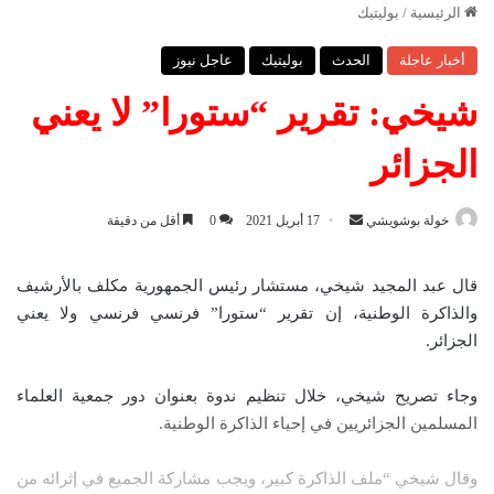
الرئيسية
/
بوليتيك
أخبار عاجلة
الحدث
بوليتيك
عاجل نيوز
شيخي: تقرير “ستورا” لا يعني
الجزائر
خولة بوشويشي
أ
17 أبريل 2021
0
أقل من دقيقة
ر
س
قال عبد المجيد شيخي، مستشار رئيس الجمهورية مكلف بالأرشيف
ل
والذاكرة الوطنية، إن تقرير “ستورا” فرنسي فرنسي ولا يعني
ب
الجزائر.
ر
ي
وجاء تصريح شيخي، خلال تنظيم ندوة بعنوان دور جمعية العلماء
د
المسلمين الجزائريين في إحياء الذاكرة الوطنية.
ا
إ
وقال شيخي “ملف الذاكرة كبير، ويجب مشاركة الجميع في إثرائه من
ل