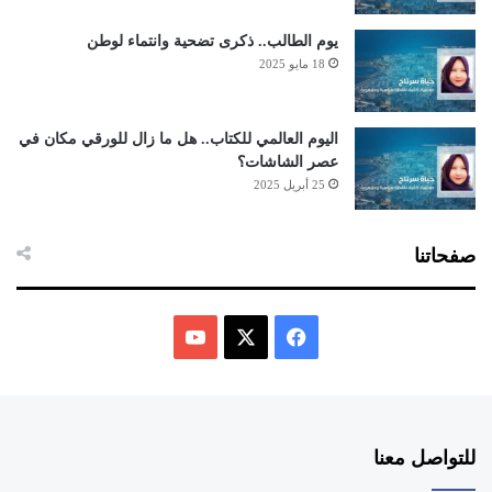
يوم الطالب.. ذكرى تضحية وانتماء لوطن
18 مايو 2025
اليوم العالمي للكتاب.. هل ما زال للورقي مكان في
عصر الشاشات؟
25 أبريل 2025
صفحاتنا
ف
ي
X
Y
س
o
للتواصل معنا
ب
u