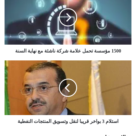
0
0
م
ؤ
س
س
ة
ت
1500 مؤسسة تحمل علامة شركة ناشئة مع نهاية السنة
ح
م
ا
ل
س
ع
ت
ل
ل
ا
ا
م
م
ة
3
ش
ب
ر
و
ك
ا
استلام 3 بواخر قريبا لنقل وتسويق المنتجات النفطية
ة
خ
ن
ر