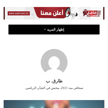
و
ن
ي
ا
إظهار المزيد
طارق. ب
صحافي منذ 2021، مختص في الشأن الرياضي.
1
5