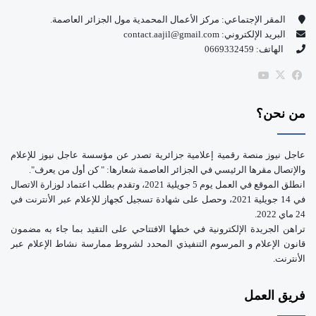
و
T
المقر الإجتماعي: مركز الأعمال المحمدية مول الجزائر العاصمة.
البريد الإلكتروني: contact.aajil@gmail.com
ك
u
الهاتف: 0669332459
b
‫X
فيسبوك
‫YouTube
e
من نحن؟
عاجل نيوز منصة رقمية إعلامية جزائرية تصدر عن مؤسسة عاجل نيوز للإعلام
والإتصال مقرها الرئيسي في الجزائر العاصمة شعارها: " كن أول من يعرف".
انطلق الموقع في العمل يوم 5 جويلية 2021، وتقدم بطلب اعتماد لوزارة الاتصال
في 14 جويلية 2021، وحصل على شهادة تسجيل كجهاز للإعلام عبر الأنترنت في
24 ماي 2022.
تراهن الجريدة الإلكترونية في خطها الافتتاحي على التقيد بما جاء به مضمون
قانون الإعلام و المرسوم التنفيذي المحدد لشروط ممارسة نشاط الإعلام عبر
الأنترنت.
فريق العمل