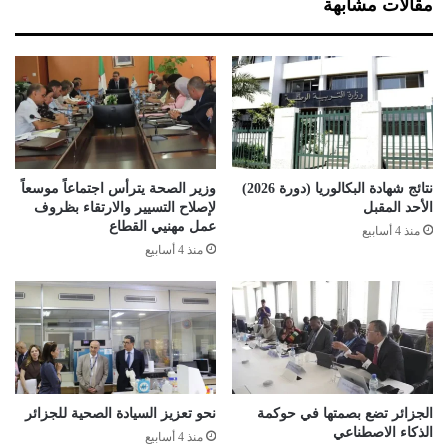
مقالات مشابهة
ا
ق
ش
ر
ئ
ي
ة
ب
م
ا
ع
ل
ن
ن
ه
ق
ا
ل
نتائج شهادة البكالوريا (دورة 2026)
وزير الصحة يترأس اجتماعاً موسعاً
ي
و
الأحد المقبل
لإصلاح التسيير والارتقاء بظروف
ة
ت
عمل مهنيي القطاع
منذ 4 أسابيع
ا
س
منذ 4 أسابيع
ل
و
س
ي
ن
ق
ة
ا
ل
م
ن
ت
الجزائر تضع بصمتها في حوكمة
نحو تعزيز السيادة الصحية للجزائر
الذكاء الاصطناعي
ج
منذ 4 أسابيع