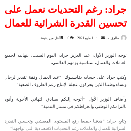
جراد: رغم التحديات نعمل على
تحسين القدرة الشرائية للعمال
طارق. ب
أ
1 مايو 2021
0
أقل من دقيقة
ر
س
توجه الوزير الأول، عبد العزيز جراد، اليوم السبت، بتهانيه لجميع
ل
العاملات والعمال، بمناسبة يومهم العالمي.
ب
ر
وكتب جراد على حسابه بفايسبوك: “عيد العمال وقفة تقدير لرجال
ي
ونساء وطننا الذين يحركون عجلة الإنتاج رغم الظروف الصعبة”
د
ا
وأضاف الوزير الأول: “أتوجه إليكم بصادق التهاني الأخوية وأنوه
إ
بالتزامكم الوطني وانخراطكم في مسار التنمية”
ل
ك
وتابع جراد: “هدفنا جميعا رفع المستوى المعيشي وتحسين القدرة
ت
الشرائية للعمال والعاملات رغم التحديات الاقتصادية التي تواجهنا”
ر