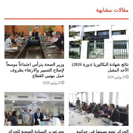
ا
ت
ل
مقالات مشابهة
س
أ
و
م
ي
ي
ق
ن
ا
ا
ل
ل
م
ع
ن
ا
ت
م
نتائج شهادة البكالوريا (دورة 2026)
وزير الصحة يترأس اجتماعاً موسعاً
ج
ل
الأحد المقبل
لإصلاح التسيير والارتقاء بظروف
ا
ح
عمل مهنيي القطاع
8 يوليو 2026
ت
ز
8 يوليو 2026
ا
ب
ل
ج
ن
ب
ف
ه
ط
ة
ي
ا
ة
ل
ت
الجزائر تضع بصمتها في حوكمة
نحو تعزيز السيادة الصحية للجزائر