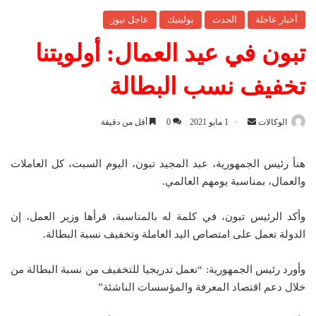
أخبار عاجلة
الحدث
بوليتيك
عاجل نيوز
تبون في عيد العمال: أولويتنا
تخفيف نسب البطالة
الوكالات
أ
1 مايو 2021
0
أقل من دقيقة
ر
س
هنأ رئيس الجمهورية، عبد المجيد تبون، اليوم السبت، كل العاملات
ل
والعمال، بمناسبة يومهم العالمي.
ب
ر
وأكد الرئيس تبون، في كلمة له بالمناسبة، قرأها وزير العمل، إن
ي
الدولة تعمل على امتصاص اليد العاملة وتخفيف نسبة البطالة.
د
ا
وأورد رئيس الجمهورية: “نعمل تدريجيا للتخفيف من نسبة البطالة من
إ
خلال دعم اقتصاد المعرفة والمؤسسات الناشئة”
ل
ك