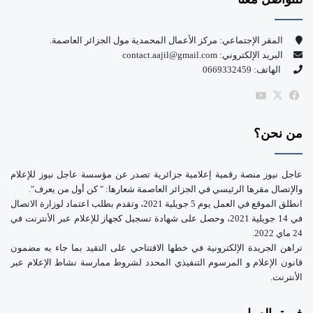
ب
u
و
T
المقر الإجتماعي: مركز الأعمال المحمدية مول الجزائر العاصمة.
البريد الإلكتروني: contact.aajil@gmail.com
ك
u
الهاتف: 0669332459
b
‫X
فيسبوك
‫YouTube
e
من نحن؟
عاجل نيوز منصة رقمية إعلامية جزائرية تصدر عن مؤسسة عاجل نيوز للإعلام
والإتصال مقرها الرئيسي في الجزائر العاصمة شعارها: " كن أول من يعرف".
انطلق الموقع في العمل يوم 5 جويلية 2021، وتقدم بطلب اعتماد لوزارة الاتصال
في 14 جويلية 2021، وحصل على شهادة تسجيل كجهاز للإعلام عبر الأنترنت في
24 ماي 2022.
تراهن الجريدة الإلكترونية في خطها الافتتاحي على التقيد بما جاء به مضمون
قانون الإعلام و المرسوم التنفيذي المحدد لشروط ممارسة نشاط الإعلام عبر
الأنترنت.