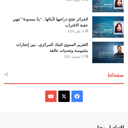
الجزائر تفتح ذراعيها لأبنائها.. “يدٌ ممدودة” تنهي
حقبة الاغتراب
21 يناير 2026
التقرير السنوي للبنك المركزي.. بين إنجازات
ملموسة وتحديات عالقة
17 سبتمبر 2025
صفحاتنا
ف
ي
X
Y
س
o
للتواصل معنا