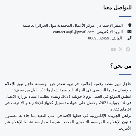
للتواصل معنا
ب
u
و
T
المقر الإجتماعي: مركز الأعمال المحمدية مول الجزائر العاصمة.
البريد الإلكتروني: contact.aajil@gmail.com
ك
u
الهاتف: 0669332459
b
‫X
فيسبوك
‫YouTube
e
من نحن؟
عاجل نيوز منصة رقمية إعلامية جزائرية تصدر عن مؤسسة عاجل نيوز للإعلام
والإتصال مقرها الرئيسي في الجزائر العاصمة شعارها: " كن أول من يعرف".
انطلق الموقع في العمل يوم 5 جويلية 2021، وتقدم بطلب اعتماد لوزارة الاتصال
في 14 جويلية 2021، وحصل على شهادة تسجيل كجهاز للإعلام عبر الأنترنت في
24 ماي 2022.
تراهن الجريدة الإلكترونية في خطها الافتتاحي على التقيد بما جاء به مضمون
قانون الإعلام و المرسوم التنفيذي المحدد لشروط ممارسة نشاط الإعلام عبر
الأنترنت.