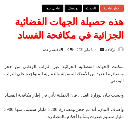
أخبار عاجلة
الحدث
بوليتيك
عاجل نيوز
هذه حصيلة الجهات القضائية
الجزائية في مكافحة الفساد
الوكالات
أ
3 مايو 2021
0
دقيقة واحدة
ر
س
تمكنت الجهات القضائية الجزائية عبر التراب الوطني من حجز
ل
ومصادرة العديد من الأملاك المنقولة والعقارية المتواجدة على التراب
ب
الوطني.
ر
ي
وحسب بيان لوزارة العدل، فإن العملية تأتي في إطار مكافحة الفساد
د
ا
وأضاف البيان، أنه تم حجز ومصادرة 5200 مليار سنتيم، منها 3900
إ
مليار سنتيم صدرت بشأنها أحكام بالمصادرة.
ل
ك