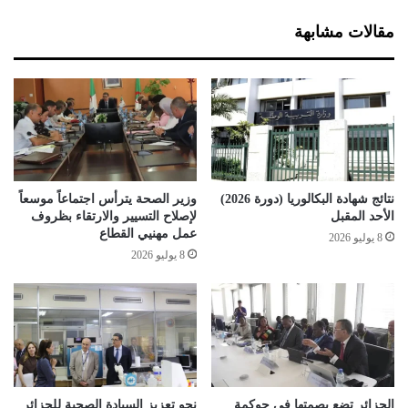
ز
د
ا
ا
مقالات مشابهة
ئ
و
ر
م
و
ن
خ
ل
ا
ل
ا
نتائج شهادة البكالوريا (دورة 2026)
وزير الصحة يترأس اجتماعاً موسعاً
ل
الأحد المقبل
لإصلاح التسيير والارتقاء بظروف
ع
عمل مهنيي القطاع
8 يوليو 2026
ي
8 يوليو 2026
د
الجزائر تضع بصمتها في حوكمة
نحو تعزيز السيادة الصحية للجزائر