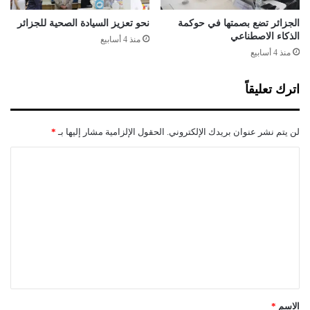
و
ن
الجزائر تضع بصمتها في حوكمة
نحو تعزيز السيادة الصحية للجزائر
ع
الذكاء الاصطناعي
منذ 4 أسابيع
ل
منذ 4 أسابيع
ى
أ
اترك تعليقاً
ب
و
ا
لن يتم نشر عنوان بريدك الإلكتروني.
الحقول الإلزامية مشار إليها بـ
*
ب
ك
ا
ا
ل
ر
ث
ت
ة
ع
ص
ح
ل
ي
ي
ة
ق
"
*
الاسم
*