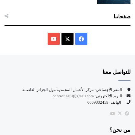
صفحاتنا
ف
ي
X
Y
س
o
للتواصل معنا
ب
u
و
T
المقر الإجتماعي: مركز الأعمال المحمدية مول الجزائر العاصمة.
البريد الإلكتروني: contact.aajil@gmail.com
ك
u
الهاتف: 0669332459
b
‫X
فيسبوك
‫YouTube
e
من نحن؟