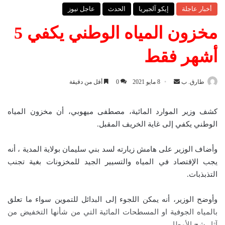
أخبار عاجلة
إيكو آلجيريا
الحدث
عاجل نيوز
مخزون المياه الوطني يكفي 5
أشهر فقط
طارق. ب
أ
8 مايو 2021
0
أقل من دقيقة
ر
س
كشف وزير الموارد المائية، مصطفى ميهوبي، أن مخزون المياه
ل
الوطني يكفي إلى غاية الخريف المقبل.
ب
ر
وأضاف الوزير على هامش زيارته لسد بني سليمان بولاية المدية ، أنه
ي
يجب الإقتصاد في المياه والتسيير الجيد للمخزونات بغية تجنب
د
التذبذبات.
ا
إ
وأوضح الوزير، أنه يمكن اللجوء إلى البدائل للتموين سواء ما تعلق
ل
بالمياه الجوفية او المسطحات المائية التي من شأنها التخفيض من
ك
آثار شح الأمطار.