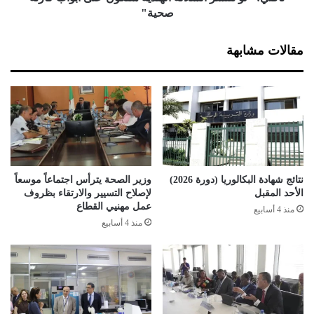
ر
ن
صحية"
ا
ت
ب
ش
مقالات مشابهة
ا
ر
ت
ا
ف
ل
ي
س
ا
ل
ل
ا
ج
ل
ز
ة
ا
ا
نتائج شهادة البكالوريا (دورة 2026)
وزير الصحة يترأس اجتماعاً موسعاً
ئ
ل
الأحد المقبل
لإصلاح التسيير والارتقاء بظروف
ر
ه
عمل مهنيي القطاع
منذ 4 أسابيع
ن
منذ 4 أسابيع
د
ي
ة
س
ن
ك