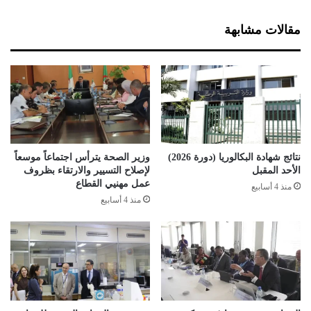
ل
ت
أ
ف
مقالات مشابهة
س
ا
ع
ع
ا
ا
ر
ل
ا
أ
ل
س
ع
ع
م
ا
ل
ر
نتائج شهادة البكالوريا (دورة 2026)
وزير الصحة يترأس اجتماعاً موسعاً
ا
ر
الأحد المقبل
لإصلاح التسيير والارتقاء بظروف
ت
م
عمل مهنيي القطاع
منذ 4 أسابيع
ب
ض
منذ 4 أسابيع
س
ا
ب
ن
ب
ا
ف
ل
ت
م
ح
ن
ا
ق