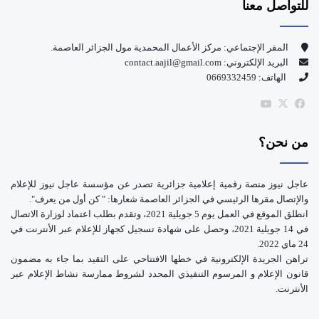
للتواصل معنا
ب
u
و
T
المقر الإجتماعي: مركز الأعمال المحمدية مول الجزائر العاصمة.
البريد الإلكتروني: contact.aajil@gmail.com
ك
u
الهاتف: 0669332459
b
‫X
فيسبوك
‫YouTube
e
من نحن؟
عاجل نيوز منصة رقمية إعلامية جزائرية تصدر عن مؤسسة عاجل نيوز للإعلام
والإتصال مقرها الرئيسي في الجزائر العاصمة شعارها: " كن أول من يعرف".
انطلق الموقع في العمل يوم 5 جويلية 2021، وتقدم بطلب اعتماد لوزارة الاتصال
في 14 جويلية 2021، وحصل على شهادة تسجيل كجهاز للإعلام عبر الأنترنت في
24 ماي 2022.
تراهن الجريدة الإلكترونية في خطها الافتتاحي على التقيد بما جاء به مضمون
قانون الإعلام و المرسوم التنفيذي المحدد لشروط ممارسة نشاط الإعلام عبر
الأنترنت.