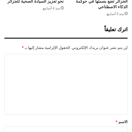
ل
ض
الجزائر تضع بصمتها في حوكمة
نحو تعزيز السيادة الصحية للجزائر
ح
الذكاء الاصطناعي
ي
منذ 4 أسابيع
د
؟
منذ 4 أسابيع
و
!
د
اترك تعليقاً
لن يتم نشر عنوان بريدك الإلكتروني.
الحقول الإلزامية مشار إليها بـ
*
ا
ل
ت
ع
ل
ي
ق
*
الاسم
*