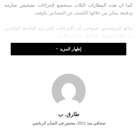
كما ان هذه المطارات الثلاث ستخضع لإجراءات تشخيص صارمة
ر
ودقيقة يمكن من خلالها الكشف عن المصابين بكوفيد.
و
ن
وتابع البروفيسور صنهاجي أن الإجراءات التي يتم إتخادها للوافدين
ي
ا
من الخارج ستوفر لنا أعلى درجات الامان.
إظهار المزيد
طارق. ب
صحافي منذ 2021، مختص في الشأن الرياضي.