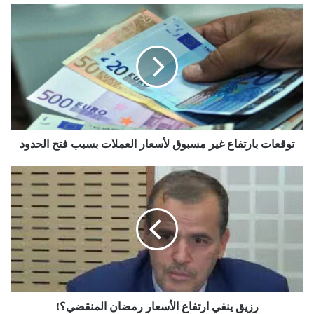
ت
و
ق
ع
ا
ت
ب
ا
ر
ت
توقعات بارتفاع غير مسبوق لأسعار العملات بسبب فتح الحدود
ف
ا
ر
ع
ز
غ
ي
ي
ق
ر
ي
م
ن
س
ف
ب
ي
و
ا
ق
ر
رزيق ينفي ارتفاع الأسعار رمضان المنقضي؟!