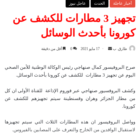
أخبار عاجلة
الحدث
عاجل نيوز
تجهيز 3 مطارات للكشف عن
كورونا بأحدث الوسائل
طارق. ب
أ
17 مايو 2021
0
أقل من دقيقة
ر
س
صرح البروفيسور كمال صنهاجي رئيس الوكالة الوطنية للأمن الصحي
ل
اليوم عن تجهيز 3 مطارات للكشف عن كورونا بأحدث الوسائل.
ب
ر
وكشف البروفسيور صنهاجي عبر فوروم الإذاعة للقناة الأولى ان كل
ي
من مطار الجزائر وهران وقسنطينة سيتم تجهيزهم للكشف عن
د
كورونا.
ا
إ
وواصل البروفيسور ان هذه المطارات الثلاث التي سيتم تجهيزها
ل
لاستقبال الوافدين من الخارج والتعرف على المصابين بالفيروس.
ك
ت