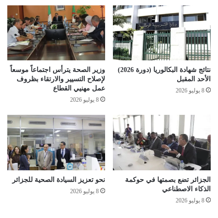
ا
ن
ل
ي
إ
ة
ج
ل
ر
ل
ا
و
ء
ق
نتائج شهادة البكالوريا (دورة 2026)
وزير الصحة يترأس اجتماعاً موسعاً
ا
ا
الأحد المقبل
لإصلاح التسيير والارتقاء بظروف
ت
ي
عمل مهنيي القطاع
8 يوليو 2026
ا
ة
8 يوليو 2026
ل
م
ت
ن
ي
ا
ر
ل
ا
أ
ف
خ
ق
ط
ت
ا
الجزائر تضع بصمتها في حوكمة
نحو تعزيز السيادة الصحية للجزائر
ف
ر
الذكاء الاصطناعي
8 يوليو 2026
ت
ا
8 يوليو 2026
ح
ل