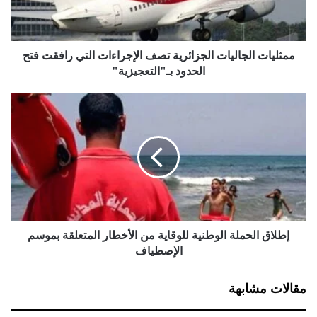
ت
ا
ل
ج
ممثليات الجاليات الجزائرية تصف الإجراءات التي رافقت فتح
ا
الحدود بـ"التعجيزية"
ل
ي
إ
ا
ط
ت
ل
ا
ا
ل
ق
ج
ا
ز
ل
ا
ح
ئ
م
ر
ل
إطلاق الحملة الوطنية للوقاية من الأخطار المتعلقة بموسم
ي
ة
الإصطياف
ة
ا
ت
ل
مقالات مشابهة
ص
و
ف
ط