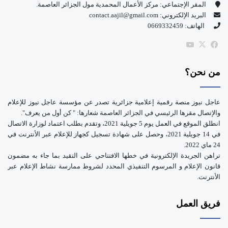
المقر الإجتماعي: مركز الأعمال المحمدية مول الجزائر العاصمة.
البريد الإلكتروني: contact.aajil@gmail.com
ك
u
الهاتف: 0669332459
b
‫X
فيسبوك
‫YouTube
e
من نحن؟
عاجل نيوز منصة رقمية إعلامية جزائرية تصدر عن مؤسسة عاجل نيوز للإعلام
والإتصال مقرها الرئيسي في الجزائر العاصمة شعارها: " كن أول من يعرف".
انطلق الموقع في العمل يوم 5 جويلية 2021، وتقدم بطلب اعتماد لوزارة الاتصال
في 14 جويلية 2021، وحصل على شهادة تسجيل كجهاز للإعلام عبر الأنترنت في
24 ماي 2022.
تراهن الجريدة الإلكترونية في خطها الافتتاحي على التقيد بما جاء به مضمون
قانون الإعلام و المرسوم التنفيذي المحدد لشروط ممارسة نشاط الإعلام عبر
الأنترنت.
فريق العمل