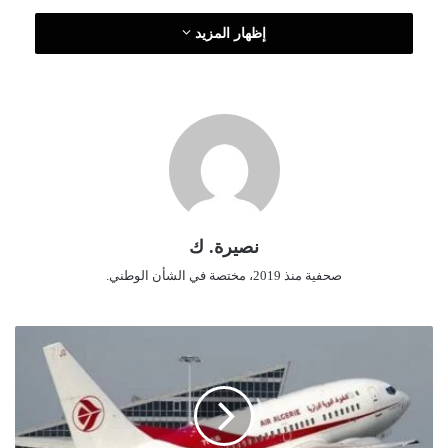
و
إظهار المزيد
ن
ي
ا
نصيرة. ك
صحفية منذ 2019، مختصة في الشأن الوطني.
م
م
ث
ل
ي
ا