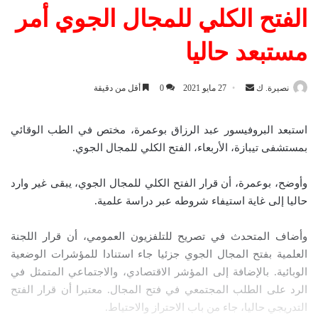
الفتح الكلي للمجال الجوي أمر
مستبعد حاليا
نصيرة. ك
أ
27 مايو 2021
0
أقل من دقيقة
ر
س
استبعد البروفيسور عبد الرزاق بوعمرة، مختص في الطب الوقائي
ل
بمستشفى تيبازة، الأربعاء، الفتح الكلي للمجال الجوي.
ب
ر
وأوضح، بوعمرة، أن قرار الفتح الكلي للمجال الجوي، يبقى غير وارد
ي
حاليا إلى غاية استيفاء شروطه عبر دراسة علمية.
د
ا
وأضاف المتحدث في تصريح للتلفزيون العمومي، أن قرار اللجنة
إ
العلمية بفتح المجال الجوي جزئيا جاء استنادا للمؤشرات الوضعية
ل
الوبائية. بالإضافة إلى المؤشر الاقتصادي، والاجتماعي المتمثل في
ك
الرد على الطلب المجتمعي في فتح المجال. معتبرا أن قرار الفتح
ت
التدريجي حاليا، جاء من باب الاحتراز والاحتياط.
ر