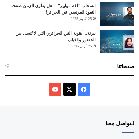
انسحاب “لغة موليير”… هل يطوي الزمن صفحة
النفوذ الفرنسي في الجزائر؟
25 أكتوبر 2025
بيونة.. أيقونة الفن الجزائري التي لا تُنسى بين
الحضور والغياب
25 أبريل 2025
صفحاتنا
ف
ي
X
Y
س
o
للتواصل معنا
ب
u
و
T