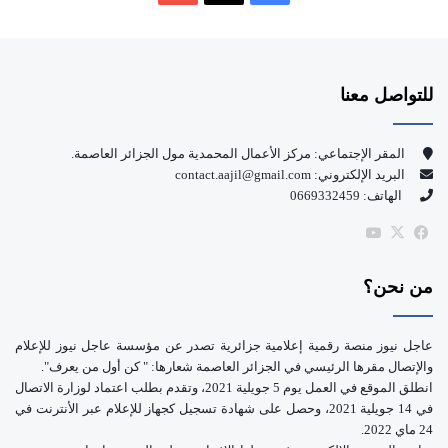
ي
X
Y
س
o
للتواصل معنا
ب
u
و
T
المقر الإجتماعي: مركز الأعمال المحمدية مول الجزائر العاصمة.
البريد الإلكتروني: contact.aajil@gmail.com
ك
u
الهاتف: 0669332459
b
‫X
فيسبوك
‫YouTube
e
من نحن؟
عاجل نيوز منصة رقمية إعلامية جزائرية تصدر عن مؤسسة عاجل نيوز للإعلام
والإتصال مقرها الرئيسي في الجزائر العاصمة شعارها: " كن أول من يعرف".
انطلق الموقع في العمل يوم 5 جويلية 2021، وتقدم بطلب اعتماد لوزارة الاتصال
في 14 جويلية 2021، وحصل على شهادة تسجيل كجهاز للإعلام عبر الأنترنت في
24 ماي 2022.