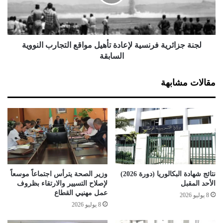
ة
ز
ل
ا
ل
ئ
و
ر
ق
ي
لجنة جزائرية فرنسية لإعادة تأهيل مواقع التجارب النووية
ا
ة
السابقة
ي
ف
ة
ر
مقالات مشابهة
م
ن
ن
س
ا
ي
ل
ة
أ
ل
خ
إ
ط
ع
ا
ا
ر
د
نتائج شهادة البكالوريا (دورة 2026)
وزير الصحة يترأس اجتماعاً موسعاً
ا
ة
الأحد المقبل
لإصلاح التسيير والارتقاء بظروف
ل
ت
عمل مهنيي القطاع
8 يوليو 2026
م
أ
8 يوليو 2026
ت
ه
ع
ي