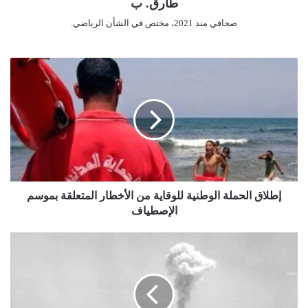
طارق. ب
الجزائر تتماشى مع التقدم المحرز في العالم.
صحافي منذ 2021، مختص في الشأن الرياضي.
إ
ط
ل
ا
ق
ا
ل
ح
م
ل
إطلاق الحملة الوطنية للوقاية من الأخطار المتعلقة بموسم
ة
الإصطياف
ا
ل
ل
و
ج
ط
ن
ن
ة
ي
ج