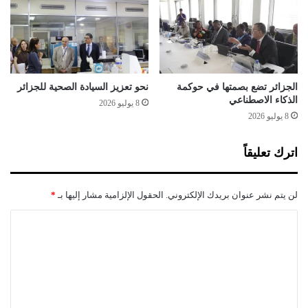
ل
ل
ق
م
ة
و
ب
ا
م
ق
و
ع
الجزائر تضع بصمتها في حوكمة
نحو تعزيز السيادة الصحية للجزائر
س
ا
الذكاء الاصطناعي
8 يوليو 2026
م
ل
8 يوليو 2026
ا
ت
ل
ج
اترك تعليقاً
إ
ا
ص
ر
ط
ب
لن يتم نشر عنوان بريدك الإلكتروني.
الحقول الإلزامية مشار إليها بـ
*
ي
ا
ا
ل
ا
ف
ن
ل
و
و
ت
ي
ع
ة
ا
ل