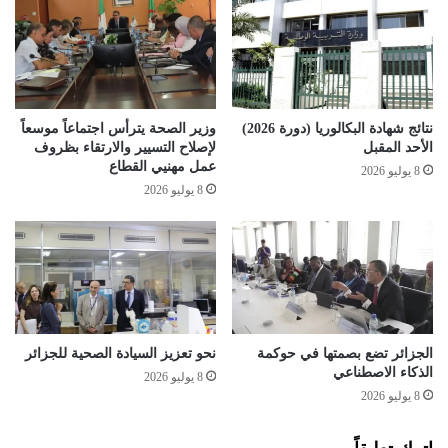
ط
ك
ا
ب
ق
ر
و
ق
ي
ط
ا
نتائج شهادة البكالوريا (دورة 2026)
وزير الصحة يترأس اجتماعاً موسعاً
ع
الأحد المقبل
لإصلاح التسيير والارتقاء بظروف
م
عمل مهنيي القطاع
8 يوليو 2026
ن
8 يوليو 2026
ت
ج
ب
ع
د
ا
ل
م
الجزائر تضع بصمتها في حوكمة
نحو تعزيز السيادة الصحية للجزائر
الذكاء الاصطناعي
ح
8 يوليو 2026
ر
8 يوليو 2026
و
ق