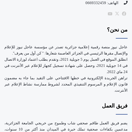
الهاتف: 0669332459
b
‫X
فيسبوك
‫YouTube
e
من نحن؟
عاجل نيوز منصة رقمية إعلامية جزائرية تصدر عن مؤسسة عاجل نيوز للإعلام
والإتصال مقرها الرئيسي في الجزائر العاصمة شعارها: " كن أول من يعرف".
انطلق الموقع في العمل يوم 5 جويلية 2021، وتقدم بطلب اعتماد لوزارة الاتصال
في 14 جويلية 2021، وحصل على شهادة تسجيل كجهاز للإعلام عبر الأنترنت في
24 ماي 2022.
تراهن الجريدة الإلكترونية في خطها الافتتاحي على التقيد بما جاء به مضمون
قانون الإعلام و المرسوم التنفيذي المحدد لشروط ممارسة نشاط الإعلام عبر
الأنترنت.
فريق العمل
يضم فريق العمل طاقم صحفي شاب وطموح من خريجي الجامعة الجزائرية،
مدعمين بكفاءات صحفية تملك خبرة في الميدان منذ أكثر من 10 سنوات،