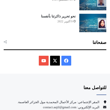
نحو تحرير ذاكرتنا بأنفسنا
9 أكتوبر 2022
صفحاتنا
ف
ي
X
Y
س
o
للتواصل معنا
ب
u
و
T
المقر الإجتماعي: مركز الأعمال المحمدية مول الجزائر العاصمة.
البريد الإلكتروني: contact.aajil@gmail.com
ك
u