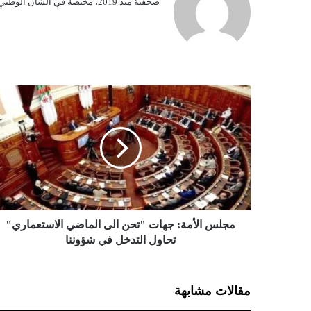
صحفية منذ 2019، مختصة في الشأن الوطني.
م
ج
ل
س
ا
ل
أ
م
ة
:
مجلس الأمة: جهات "تحن الى الماضي الاستعماري"
ج
تحاول التدخل في شؤوننا
ه
ا
ت
مقالات مشابهة
"