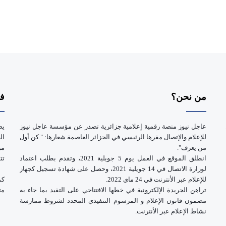
من نحن؟
فر
عاجل نيوز منصة رقمية إعلامية جزائرية تصدر عن مؤسسة عاجل نيوز
يض
للإعلام والإتصال مقرها الرئيسي في الجزائر العاصمة شعارها: " كن أول
ال
من يعرف".
انطلق الموقع في العمل يوم 5 جويلية 2021، وتقدم بطلب اعتماد
تت
لوزارة الاتصال في 14 جويلية 2021، وحصل على شهادة تسجيل كجهاز
للإعلام عبر الأنترنت في 24 ماي 2022.
كم
تراهن الجريدة الإلكترونية في خطها الافتتاحي على التقيد بما جاء به
مت
مضمون قانون الإعلام و المرسوم التنفيذي المحدد لشروط ممارسة
نشاط الإعلام عبر الأنترنت.