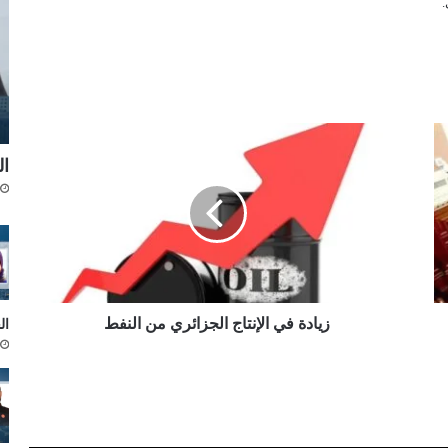
ز
ي
ال
ا
د
ة
ف
ي
ا
ل
إ
زيادة في الإنتاج الجزائري من النفط
ال
ن
ت
ا
ج
ا