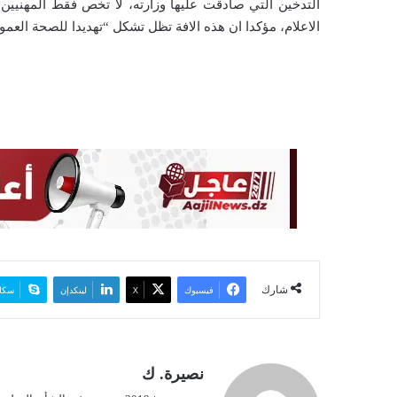
التدخين التي صادقت عليها وزارته، لا تخص فقط المهنيين
الاعلام، مؤكدا ان هذه الافة تظل تشكل “تهديدا للصحة العمو
شارك
فيسبوك
‫X
لينكدإن
سكا
نصيرة. ك