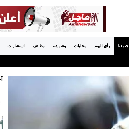
جتمعنا
رأي اليوم
محليات
وشوشة
وظائف
استشارات
آخ