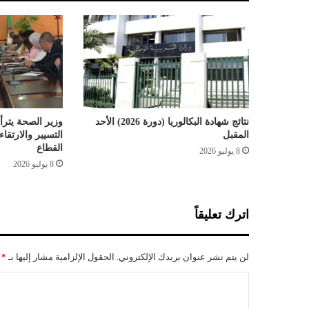
ت
ح
ن
ا
ل
ى
ا
ل
م
نتائج شهادة البكالوريا (دورة 2026) الأحد
وزير الصحة يترأس
ا
المقبل
التسيير والارتق
ض
القطاع
8 يوليو 2026
ي
8 يوليو 2026
ا
ل
ا
اترك تعليقاً
س
ت
ع
لن يتم نشر عنوان بريدك الإلكتروني.
الحقول الإلزامية مشار إليها بـ
*
م
ا
ا
ر
ل
ي