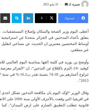
نصيرة. ك
أ
31 مايو 2021
ر
لينكدإن
سكايب
شار
س
فيسبوك
‫X
ل
ب
ر
يتعلق بأعداد المدخنين في الجزائر متحدثا عن استراتيجية
ي
أوساط المختصين معتبرين ان الحديث عن مساعي لتقليل اك
د
غير منطقي.
ا
إ
وأوضح بن بوزيد في كلمة القها بمناسبة اليوم العالمي للا
ل
كوفيد -19: التزم بالإقلاع عن التدخين”، ان “الجزائ
ك
ت
2013”.
ر
و
وقال الوزير “اؤكد اليوم بان مكافحة التدخين تشكل احدى أو
ن
في افريقيا التي
ي
ا
قانونية تتطلب التطبيق الصارم على ارض الميدان”. كما ذ