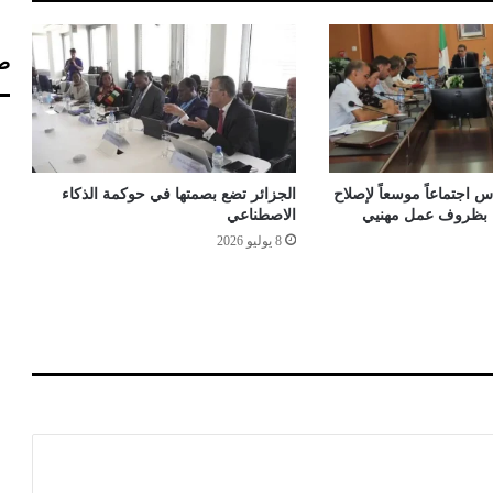
ل
ج
ز
صف
ا
ئ
ر
ي
م
ن
 اجتماعاً موسعاً لإصلاح
الجزائر تضع بصمتها في حوكمة الذكاء
ا
اء بظروف عمل مهنيي
الاصطناعي
ل
8 يوليو 2026
ن
ف
ط