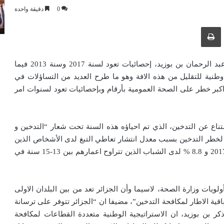
0
دقيقة واحدة
ك عبر البريد الإلكتروني
طباعة
أعطى اليوم وزير الصحة والسكان وإصلاح المستشفيات، عبد الرحمان بن بوزيد، إحصائيات تعود لسنة 2017 وسنة 2013 فيما
 وطنية للتقليل من هذه الافة وهو ما طرح العديد من التساؤلات في
بر خطر على الصحة العمومية بأرقام وبإحصائيات تعود لسنوات امر
متناع عن التدخين، الذي تم احياؤه هذه السنة تحت شعار “التدخين و
ر معرضة لخطر التدخين بسبب معدل انتشار تعاطي التبغ لدى الأشخاص الذين
تتراوح أعمارهم بين 18-74 بنسبة تقدر ب16.2 % في سنة 2017 و 8.8 % لدى الشباب الذين تتراوح اعمارهم بين 13-15 سنة في
لويات وزارة الصحة، لاسيما وأن الجزائر تعد من بين البلدان الاولى
 وقعت بالأحرف الأولى سنة 2006 على الاتفاقية الاطار لمكافحة التدخين”، مضيفا ان “الجزائر تتوفر على ترسانة
كر بن بوزيد، ان الاستراتيجية الوطنية متعددة القطاعات لمكافحة