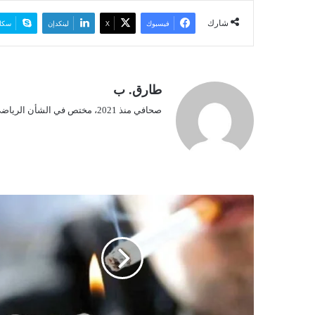
شارك
فيسبوك
‫X
لينكدإن
سكا
طارق. ب
صحافي منذ 2021، مختص في الشأن الرياضي.
م
ح
ا
ر
ب
ة
ه
ذ