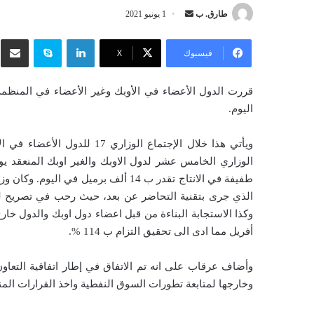
طارق. ب
أ
1 يونيو 2021
ر
لينكدإن
سكايب
شار
س
فيسبوك
‫X
ل
ب
ر
اليوم.
ي
د
ويأتي هذا خلال الإجتماع الوزا
ا
إ
طفيفة في الانتاج تقدر ب 14 ألف برميل
ل
الذي جرى بتقنية التحاضر عن بعد، حيث رحب في تصريح له، ب
ك
وكذا الاستجابة البناءة من قبل اعضاء دول اوبك والدول خارج
ت
أفريل مما ادى الى تحقيق التزام ب 114 %.
ر
و
وأضاف عرقاب على انه تم الاتفاق في إطار اتفاقية التعاو
ن
وخارجها لمتابعة تطورات السوق النفطية واخذ القرارات المن
ي
ا