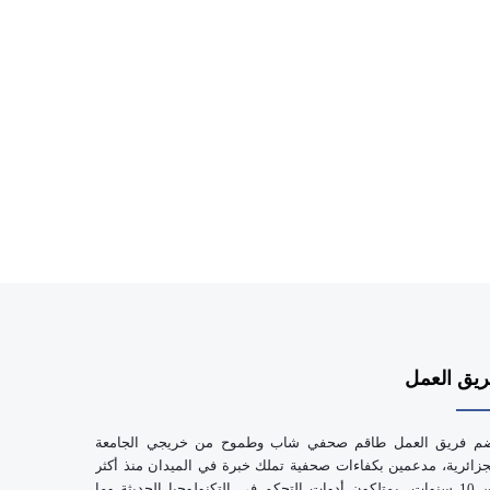
e
يق العمل
م فريق العمل طاقم صحفي شاب وطموح من خريجي الجامعة
جزائرية، مدعمين بكفاءات صحفية تملك خبرة في الميدان منذ أكثر
من 10 سنوات، يمتلكون أدوات التحكم في التكنولوجيا الحديثة وما