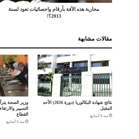
ه
ا
محاربة هذه الأفة بأرقام واحصائيات تعود لسنة
ل
2013؟!
أ
ف
ة
مقالات مشابهة
ب
أ
ر
ق
ا
م
و
ا
ح
ص
نتائج شهادة البكالوريا (دورة 2026) الأحد
وزير الصحة يترأس
ا
المقبل
التسيير والارتق
ئ
القطاع
منذ 4 أسابيع
ي
منذ 4 أسابيع
ا
ت