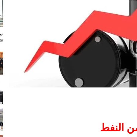
نتا
من النفط