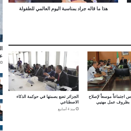
ه
ج
هذا ما قاله جراد بمناسبة اليوم العالمي للطفولة
ر
ا
د
ب
م
ن
ال
ا
ع
س
ب
ة
ا
ل
ي
و
 اجتماعاً موسعاً لإصلاح
الجزائر تضع بصمتها في حوكمة الذكاء
م
اء بظروف عمل مهنيي
الاصطناعي
ا
منذ 4 أسابيع
ل
ع
ا