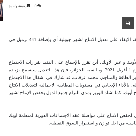
0
دقيقة واحدة
ك عبر البريد الإلكتروني
طباعة
قررت الدول الأعضاء في الأوبك وغير الأعضاء في المنظمة، الإبقاء على تعديل الانتاج لشهر جويلية أي بإضافة 441 برميل في
ري 17 للدول الأعضاء في الأوبك و غير الأوبك، أين تقرر بالإجماع على التقيد بقرارات الاجتماع
الوزاري الخامس عشر لدول الاوبك والغير اوبك المنعقد يوم 1 أفريل 2021. وبالنسبة للجزائر، فإن هذا التعديل سيسمح بزيادة
 في اليوم. وكان وزير الطاقة والمناجم، محمد عرقاب، قد شارك في اشغال هذا الاجتماع
الأداء الإيجابي في مستويات المطابقة الاجمالية لتعديلات الانتاج
 أوبك. كما اشاد الوزير بمدى التزام جميع الدول بخفض الإنتاج لشهر
ن لخفض الانتاج على مواصلة عقد الاجتماعات الدورية لمنظمة اوبك
اسبة من اجل توازن و استقرار السوق النفطية.