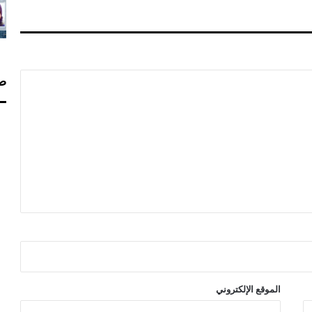
ل
م
ي
ل
ل
ط
صف
ف
و
ل
ة
الموقع الإلكتروني