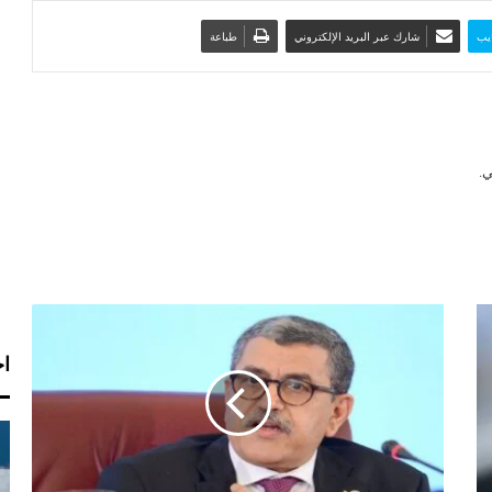
يب
شارك عبر البريد الإلكتروني
طباعة
ه
ذ
ا
اخ
م
ا
ق
ا
ل