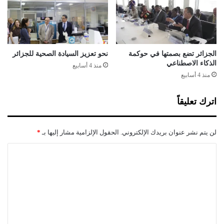
ك
ا
"
ل
و
م
"
ا
ا
ئ
ل
الجزائر تضع بصمتها في حوكمة
نحو تعزيز السيادة الصحية للجزائر
ي
الذكاء الاصطناعي
ب
منذ 4 أسابيع
ة
ي
منذ 4 أسابيع
ا
م
اترك تعليقاً
"
لن يتم نشر عنوان بريدك الإلكتروني.
الحقول الإلزامية مشار إليها بـ
*
ا
ل
ت
ع
ل