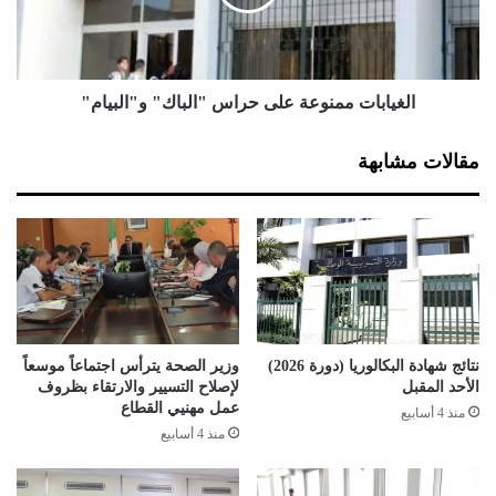
ر
ب
ة
ا
ا
ت
ل
م
ت
م
الغيابات ممنوعة على حراس "الباك" و"البيام"
س
ن
ي
و
مقالات مشابهة
ي
ع
ر
ة
ا
ع
ل
ل
م
ى
ح
ح
ك
ر
م
ا
ل
س
نتائج شهادة البكالوريا (دورة 2026)
وزير الصحة يترأس اجتماعاً موسعاً
ل
"
الأحد المقبل
لإصلاح التسيير والارتقاء بظروف
م
ا
عمل مهنيي القطاع
منذ 4 أسابيع
و
ل
منذ 4 أسابيع
ا
ب
ر
ا
د