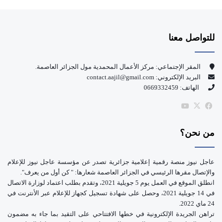
ي
X
Y
س
o
للتواصل معنا
ب
u
و
T
المقر الإجتماعي: مركز الأعمال المحمدية مول الجزائر العاصمة.
البريد الإلكتروني: contact.aajil@gmail.com
ك
u
الهاتف: 0669332459
b
‫X
فيسبوك
‫YouTube
e
من نحن؟
عاجل نيوز منصة رقمية إعلامية جزائرية تصدر عن مؤسسة عاجل نيوز للإعلام
والإتصال مقرها الرئيسي في الجزائر العاصمة شعارها: " كن أول من يعرف".
انطلق الموقع في العمل يوم 5 جويلية 2021، وتقدم بطلب اعتماد لوزارة الاتصال
في 14 جويلية 2021، وحصل على شهادة تسجيل كجهاز للإعلام عبر الأنترنت في
24 ماي 2022.
تراهن الجريدة الإلكترونية في خطها الافتتاحي على التقيد بما جاء به مضمون