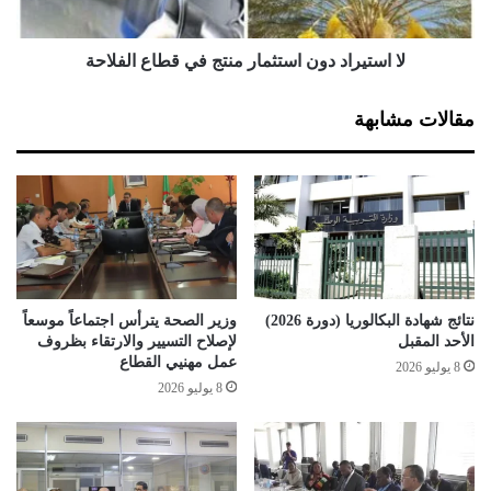
ر
ا
ا
د
د
د
لا استيراد دون استثمار منتج في قطاع الفلاحة
ا
و
ل
ن
مقالات مشابهة
م
ا
ر
س
ك
ت
ب
ث
ا
م
ت
ا
ا
ر
ل
م
ج
ن
نتائج شهادة البكالوريا (دورة 2026)
وزير الصحة يترأس اجتماعاً موسعاً
د
ت
الأحد المقبل
لإصلاح التسيير والارتقاء بظروف
ي
ج
عمل مهنيي القطاع
8 يوليو 2026
د
ف
8 يوليو 2026
ة
ي
ا
ق
ب
ط
ت
ا