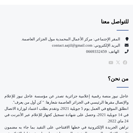
ي
X
Y
س
o
للتواصل معنا
ب
u
و
T
المقر الإجتماعي: مركز الأعمال المحمدية مول الجزائر العاصمة.
البريد الإلكتروني: contact.aajil@gmail.com
ك
u
الهاتف: 0669332459
b
‫X
فيسبوك
‫YouTube
e
من نحن؟
عاجل نيوز منصة رقمية إعلامية جزائرية تصدر عن مؤسسة عاجل نيوز للإعلام
والإتصال مقرها الرئيسي في الجزائر العاصمة شعارها: " كن أول من يعرف".
انطلق الموقع في العمل يوم 5 جويلية 2021، وتقدم بطلب اعتماد لوزارة الاتصال
في 14 جويلية 2021، وحصل على شهادة تسجيل كجهاز للإعلام عبر الأنترنت في
24 ماي 2022.
تراهن الجريدة الإلكترونية في خطها الافتتاحي على التقيد بما جاء به مضمون