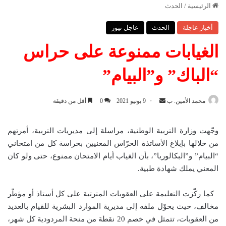
الرئيسية
/
الحدث
أخبار عاجلة
الحدث
عاجل نيوز
الغيابات ممنوعة على حراس
“الباك” و”البيام”
محمد الأمين. ب
أ
9 يونيو 2021
0
أقل من دقيقة
ر
س
وجّهت وزارة التربية الوطنية، مراسلة إلى مديريات التربية، أمرتهم
ل
من خلالها بإبلاغ الأساتذة الحرّاس المعنيين بحراسة كل من امتحاني
ب
“البيام” و”البكالوريا”، بأن الغياب أيام الامتحان ممنوع، حتى ولو كان
ر
المعني يملك شهادة طبية.
ي
د
‫ كما ركّزت التعليمة على العقوبات المترتبة على كل أستاذ أو مؤطّر
ا
مخالف، حيث يحوّل ملفه إلى مديرية الموارد البشرية للقيام بالعديد
إ
من العقوبات، تتمثل في خصم 20 نقطة من منحة المردودية كل شهر،
ل