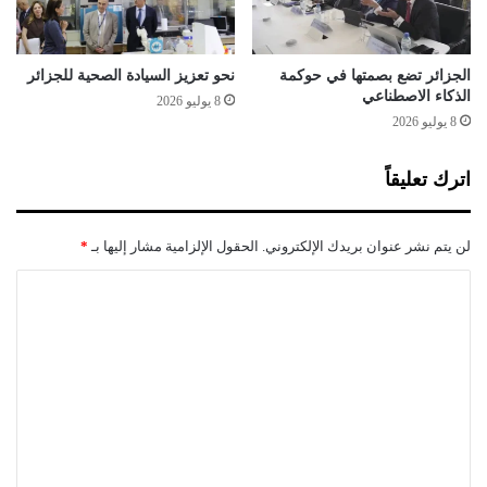
د
ع
ا
ا
ء
ل
م
ف
الجزائر تضع بصمتها في حوكمة
نحو تعزيز السيادة الصحية للجزائر
ن
الذكاء الاصطناعي
ل
8 يوليو 2026
ا
ا
8 يوليو 2026
ل
ح
أ
ة
اترك تعليقاً
س
ب
و
لن يتم نشر عنوان بريدك الإلكتروني.
الحقول الإلزامية مشار إليها بـ
*
ع
ا
ا
ل
ل
م
ق
ت
ب
ع
ل
ل
ي
ق