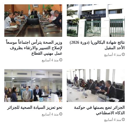
ا
ف
ل
ي
ت
ا
ج
ل
ا
ت
ر
ص
ي
و
نتائج شهادة البكالوريا (دورة 2026)
وزير الصحة يترأس اجتماعاً موسعاً
ي
الأحد المقبل
لإصلاح التسيير والارتقاء بظروف
ت
عمل مهنيي القطاع
منذ 4 أسابيع
ح
منذ 4 أسابيع
ت
ى
ا
ل
و
ا
ح
د
الجزائر تضع بصمتها في حوكمة
نحو تعزيز السيادة الصحية للجزائر
الذكاء الاصطناعي
ة
منذ 4 أسابيع
ز
منذ 4 أسابيع
و