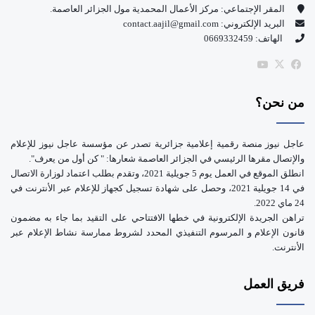
و
T
المقر الإجتماعي: مركز الأعمال المحمدية مول الجزائر العاصمة.
البريد الإلكتروني: contact.aajil@gmail.com
ك
u
الهاتف: 0669332459
b
‫X
فيسبوك
‫YouTube
e
من نحن؟
عاجل نيوز منصة رقمية إعلامية جزائرية تصدر عن مؤسسة عاجل نيوز للإعلام
والإتصال مقرها الرئيسي في الجزائر العاصمة شعارها: " كن أول من يعرف".
انطلق الموقع في العمل يوم 5 جويلية 2021، وتقدم بطلب اعتماد لوزارة الاتصال
في 14 جويلية 2021، وحصل على شهادة تسجيل كجهاز للإعلام عبر الأنترنت في
24 ماي 2022.
تراهن الجريدة الإلكترونية في خطها الافتتاحي على التقيد بما جاء به مضمون
قانون الإعلام و المرسوم التنفيذي المحدد لشروط ممارسة نشاط الإعلام عبر
الأنترنت.
فريق العمل