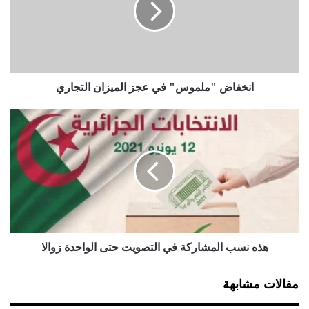
ا
ض
"
م
ل
م
انخفاض "ملموس" في عجز الميزان التجاري
و
س
ه
"
ذ
ف
ه
ي
ن
ع
س
ج
ب
ز
ا
ا
ل
ل
م
م
ش
هذه نسب المشاركة في التصويت حتى الواحدة زوالا
ي
ا
ز
ر
مقالات مشابهة
ا
ك
ن
ة