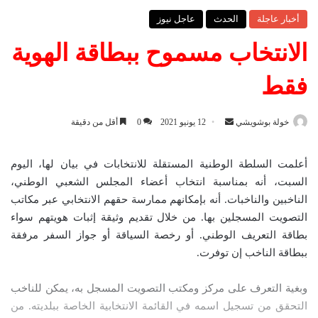
أخبار عاجلة
الحدث
عاجل نيوز
الانتخاب مسموح ببطاقة الهوية
فقط
خولة بوشويشي
أ
12 يونيو 2021
0
أقل من دقيقة
ر
س
أعلمت السلطة الوطنية المستقلة للانتخابات في بيان لها، اليوم
ل
السبت، أنه بمناسبة انتخاب أعضاء المجلس الشعبي الوطني،
ب
الناخبين والناخبات. أنه بإمكانهم ممارسة حقهم الانتخابي عبر مكاتب
ر
التصويت المسجلين بها. من خلال تقديم وثيقة إثبات هويتهم سواء
ي
بطاقة التعريف الوطني. أو رخصة السياقة أو جواز السفر مرفقة
د
ببطاقة الناخب إن توفرت.
ا
إ
وبغية التعرف على مركز ومكتب التصويت المسجل به، يمكن للناخب
ل
التحقق من تسجيل اسمه في القائمة الانتخابية الخاصة ببلديته. من
ك