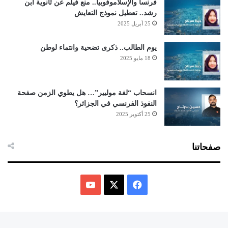
فرنسا والإسلاموفوبيا.. منع فيلم عن ثانوية ابن
رشد.. تعطيل نموذج التعايش
25 أبريل 2025
يوم الطالب.. ذكرى تضحية وانتماء لوطن
18 مايو 2025
انسحاب “لغة موليير”… هل يطوي الزمن صفحة
النفوذ الفرنسي في الجزائر؟
25 أكتوبر 2025
صفحاتنا
ف
ي
X
Y
س
o