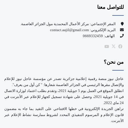
للتواصل معنا
ب
u
و
T
المقر الإجتماعي: مركز الأعمال المحمدية مول الجزائر العاصمة.
البريد الإلكتروني: contact.aajil@gmail.com
ك
u
الهاتف: 0669332459
b
‫X
فيسبوك
‫YouTube
e
من نحن؟
عاجل نيوز منصة رقمية إعلامية جزائرية تصدر عن مؤسسة عاجل نيوز للإعلام
والإتصال مقرها الرئيسي في الجزائر العاصمة شعارها: " كن أول من يعرف".
انطلق الموقع في العمل يوم 5 جويلية 2021، وتقدم بطلب اعتماد لوزارة الاتصال
في 14 جويلية 2021، وحصل على شهادة تسجيل كجهاز للإعلام عبر الأنترنت في
24 ماي 2022.
تراهن الجريدة الإلكترونية في خطها الافتتاحي على التقيد بما جاء به مضمون
قانون الإعلام و المرسوم التنفيذي المحدد لشروط ممارسة نشاط الإعلام عبر
الأنترنت.