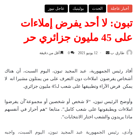
أخبار عاجلة
الحدث
بوليتيك
عاجل نيوز
تبون: لا أحد يفرض إملاءات
على 45 مليون جزائري حر
طارق. ب
أ
12 يونيو 2021
0
أقل من دقيقة
ر
س
أفاد رئيس الجمهورية، عبد المجيد تبون، اليوم السبت، أن هناك
ل
أشخاص يفرضون املاءات دون التعرف على من يمثلون مشيرا انه لا
ب
يمكن فرض الآراء وتطبيقها على شعب لـ45 مليون جزائري.
ر
ي
وأوضح الرئيس تبون، “لا شخص أو شخصين أو مجموعة ّأن يفرضوا
د
املاءات ويطبقونها على شعب كامل”. متابعا “هم أحرار في أنفسهم
ا
ماذا يريدون والشعب اختار الانتخابات”.
إ
ل
وأدى، رئيس الجمهورية عبد المجيد تبون، اليوم السبت، واجبه
ك