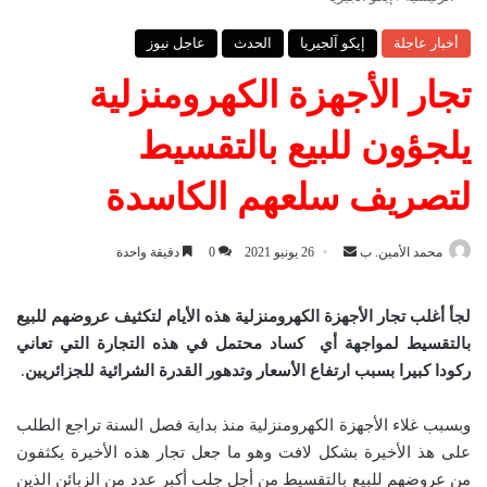
أخبار عاجلة
إيكو آلجيريا
الحدث
عاجل نيوز
تجار الأجهزة الكهرومنزلية
يلجؤون للبيع بالتقسيط
لتصريف سلعهم الكاسدة
محمد الأمين. ب
أ
26 يونيو 2021
0
دقيقة واحدة
ر
س
لجأ أغلب تجار الأجهزة الكهرومنزلية هذه الأيام لتكثيف عروضهم للبيع
ل
بالتقسيط لمواجهة أي كساد محتمل في هذه التجارة التي تعاني
ب
ركودا كبيرا بسبب ارتفاع الأسعار وتدهور القدرة الشرائية للجزائريين
.
ر
ي
وبسبب غلاء الأجهزة الكهرومنزلية منذ بداية فصل السنة تراجع الطلب
د
على هذ الأخيرة بشكل لافت وهو ما جعل تجار هذه الأخيرة يكثفون
ا
من عروضهم للبيع بالتقسيط من أجل جلب أكبر عدد من الزبائن الذين
إ