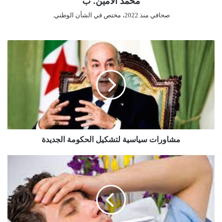
محمد الأمين. ب
صحافي منذ 2022، مختص في الشأن الوطني.
م
ش
ا
و
ر
ا
ت
س
ي
ا
مشاورات سياسية لتشكيل الحكومة الجديدة
س
ي
"
ة
ا
ل
ل
ت
ك
ش
ل
ك
ي