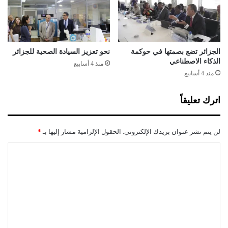
ل
م
س
ت
ش
الجزائر تضع بصمتها في حوكمة
نحو تعزيز السيادة الصحية للجزائر
ف
الذكاء الاصطناعي
منذ 4 أسابيع
ي
منذ 4 أسابيع
ا
ت
اترك تعليقاً
و
ا
ل
لن يتم نشر عنوان بريدك الإلكتروني.
الحقول الإلزامية مشار إليها بـ
*
ع
ي
ا
ا
ل
د
ا
ت
ت
ع
ا
ل
ل
خ
ي