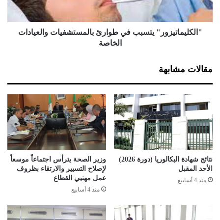
ي
م
ل
ا
ا
ت
ل
ي
"الكليماتيزور" يتسبب في طوارئ بالمستشفيات والعيادات
ح
ز
الخاصة
ك
و
و
ر
مقالات مشابهة
م
"
ة
ي
ا
ت
ل
س
ج
ب
د
ب
ي
ف
د
ي
ة
ط
نتائج شهادة البكالوريا (دورة 2026)
وزير الصحة يترأس اجتماعاً موسعاً
و
الأحد المقبل
لإصلاح التسيير والارتقاء بظروف
ا
عمل مهنيي القطاع
منذ 4 أسابيع
ر
منذ 4 أسابيع
ئ
ب
ا