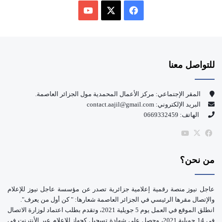
ف
ي
X
Y
س
o
للتواصل معنا
ب
u
و
T
المقر الإجتماعي: مركز الأعمال المحمدية مول الجزائر العاصمة.
البريد الإلكتروني: contact.aajil@gmail.com
ك
u
الهاتف: 0669332459
b
‫X
فيسبوك
‫YouTube
e
من نحن؟
عاجل نيوز منصة رقمية إعلامية جزائرية تصدر عن مؤسسة عاجل نيوز للإعلام
والإتصال مقرها الرئيسي في الجزائر العاصمة شعارها: " كن أول من يعرف".
انطلق الموقع في العمل يوم 5 جويلية 2021، وتقدم بطلب اعتماد لوزارة الاتصال
في 14 جويلية 2021، وحصل على شهادة تسجيل كجهاز للإعلام عبر الأنترنت في