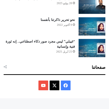
28 يوليو 2025
نحو تحرير ذاكرتنا بأنفسنا
9 أكتوبر 2022
“غيبلي” ليس مجرد صور ذكاء اصطناعي.. إنه ثورة
فنية وإنسانية
25 أبريل 2025
صفحاتنا
ف
ي
X
Y
س
o