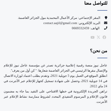
للتواصل معنا
ب
u
و
T
المقر الإجتماعي: مركز الأعمال المحمدية مول الجزائر العاصمة.
البريد الإلكتروني: contact.aajil@gmail.com
ك
u
الهاتف: 0669332459
b
‫X
فيسبوك
‫YouTube
e
من نحن؟
عاجل نيوز منصة رقمية إعلامية جزائرية تصدر عن مؤسسة عاجل نيوز للإعلام
والإتصال مقرها الرئيسي في الجزائر العاصمة شعارها: " كن أول من يعرف".
انطلق الموقع في العمل يوم 5 جويلية 2021، وتقدم بطلب اعتماد لوزارة الاتصال
في 14 جويلية 2021، وحصل على شهادة تسجيل كجهاز للإعلام عبر الأنترنت في
24 ماي 2022.
تراهن الجريدة الإلكترونية في خطها الافتتاحي على التقيد بما جاء به مضمون
قانون الإعلام و المرسوم التنفيذي المحدد لشروط ممارسة نشاط الإعلام عبر
الأنترنت.