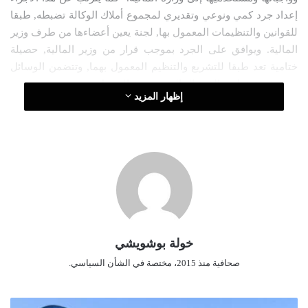
إعداد جرد كمي ونوعي وتقديري لمجموع أملاك الوكالة تضبطه, طبقا
و
للقوانين والتنظيمات المعمول بها, لجنة يعين أعضاءها من طرف وزير
ن
المالية. ويوافق على الجرد بموجب قرار من وزير المالية, حصيلة
ي
ا
ختامية تعد طبقا للتشريع والتنظيم المعمول بهما, وتتضمن الوسائل
وتبين قيمة عناصر الذمة المالية موضوع التحويل.
إظهار المزيد
خولة بوشويشي
صحافية منذ 2015، مختصة في الشأن السياسي.
ت