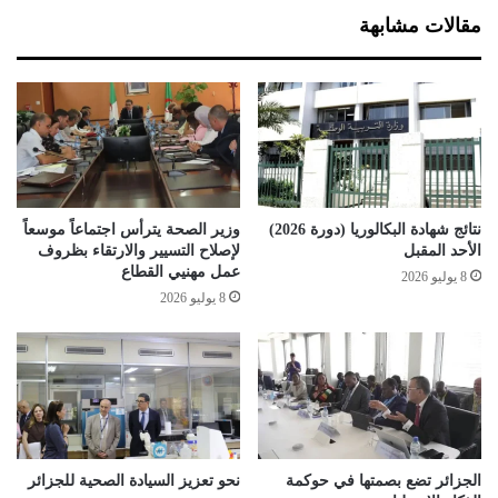
ت
ح
مقالات مشابهة
ر
ر
ن
م
ت
و
ن
م
ن
ع
ط
ل
نتائج شهادة البكالوريا (دورة 2026)
وزير الصحة يترأس اجتماعاً موسعاً
ة
الأحد المقبل
لإصلاح التسيير والارتقاء بظروف
ا
عمل مهنيي القطاع
8 يوليو 2026
ل
8 يوليو 2026
ص
ي
ف
ه
ذ
ه
ا
ل
الجزائر تضع بصمتها في حوكمة
نحو تعزيز السيادة الصحية للجزائر