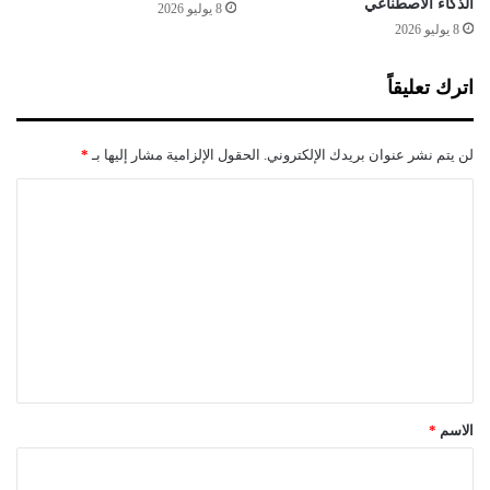
الذكاء الاصطناعي
س
8 يوليو 2026
ن
8 يوليو 2026
ة
أ
اترك تعليقاً
ي
ض
ا
لن يتم نشر عنوان بريدك الإلكتروني.
الحقول الإلزامية مشار إليها بـ
*
!
ا
ل
ت
ع
ل
ي
ق
*
الاسم
*