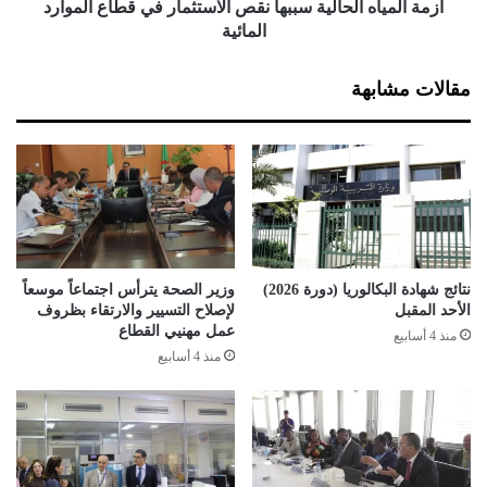
ا
ه
أزمة المياه الحالية سببها نقص الاستثمار في قطاع الموارد
ل
ا
المائية
أ
ل
ر
ح
مقالات مشابهة
ا
ا
ض
ل
ي
ي
ة
س
ب
ب
ه
ا
نتائج شهادة البكالوريا (دورة 2026)
وزير الصحة يترأس اجتماعاً موسعاً
ن
الأحد المقبل
لإصلاح التسيير والارتقاء بظروف
ق
عمل مهنيي القطاع
منذ 4 أسابيع
ص
منذ 4 أسابيع
ا
ل
ا
س
ت
ث