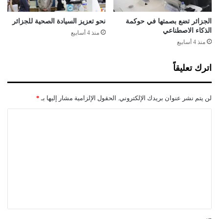
م
ا
الجزائر تضع بصمتها في حوكمة
نحو تعزيز السيادة الصحية للجزائر
ر
الذكاء الاصطناعي
منذ 4 أسابيع
ف
منذ 4 أسابيع
ي
ق
اترك تعليقاً
ط
ا
ع
لن يتم نشر عنوان بريدك الإلكتروني.
الحقول الإلزامية مشار إليها بـ
*
ا
ل
ا
م
ل
و
ا
ت
ر
ع
د
ا
ل
ل
ي
م
ق
ا
ئ
*