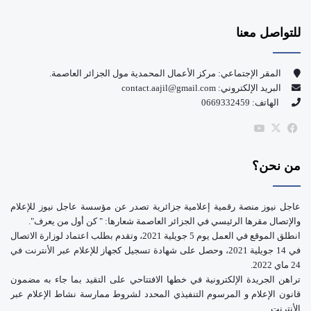
س
o
للتواصل معنا
ب
u
و
T
المقر الإجتماعي: مركز الأعمال المحمدية مول الجزائر العاصمة.
البريد الإلكتروني: contact.aajil@gmail.com
ك
u
الهاتف: 0669332459
b
‫X
فيسبوك
‫YouTube
e
من نحن؟
عاجل نيوز منصة رقمية إعلامية جزائرية تصدر عن مؤسسة عاجل نيوز للإعلام
والإتصال مقرها الرئيسي في الجزائر العاصمة شعارها: " كن أول من يعرف".
انطلق الموقع في العمل يوم 5 جويلية 2021، وتقدم بطلب اعتماد لوزارة الاتصال
في 14 جويلية 2021، وحصل على شهادة تسجيل كجهاز للإعلام عبر الأنترنت في
24 ماي 2022.
تراهن الجريدة الإلكترونية في خطها الافتتاحي على التقيد بما جاء به مضمون
قانون الإعلام و المرسوم التنفيذي المحدد لشروط ممارسة نشاط الإعلام عبر
الأنترنت.