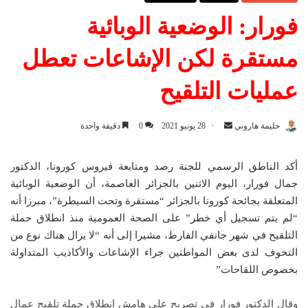
فورار: الوضعية الوبائية
مستقرة لكن الإشاعات تعطل
عمليات التلقيح
حليمة هاروني
أ
28 يونيو 2021
0
دقيقة واحدة
ر
س
أكد الناطق الرسمي للجنة رصد ومتابعة فيروس كورونا، الدكتور
ل
جمال فورار، اليوم الاثنين بالجزائر العاصمة، أن الوضعية الوبائية
ب
المتعلقة بجائحة كورونا بالجزائر “مستقرة وتحت السيطرة”، مبرزا أنه
ر
“لم يتم تسجيل أي خطر” على الصحة العمومية منذ انطلاق حملة
ي
التلقيح في شهر جانفي الفارط، مشيرا إلى أنه “لا يزال هناك نوع من
د
التخوف لدى بعض المواطنين جراء الإشاعات والأكاذيب المتداولة
ا
بخصوص اللقاحات”
إ
ل
وقال الدكتور فورار في تصريح على هامش انطلاق حملة تلقيح عمال
ك