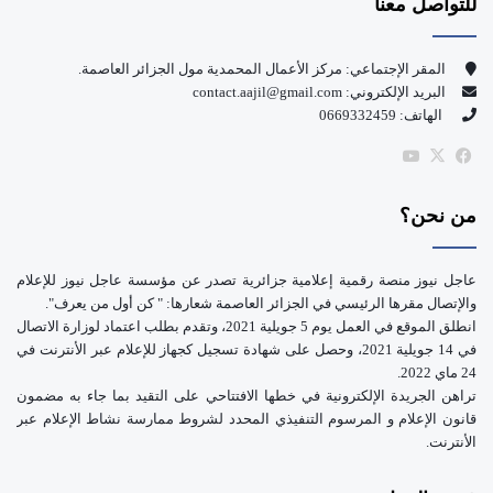
للتواصل معنا
ب
u
و
T
المقر الإجتماعي: مركز الأعمال المحمدية مول الجزائر العاصمة.
البريد الإلكتروني: contact.aajil@gmail.com
ك
u
الهاتف: 0669332459
b
‫X
فيسبوك
‫YouTube
e
من نحن؟
عاجل نيوز منصة رقمية إعلامية جزائرية تصدر عن مؤسسة عاجل نيوز للإعلام
والإتصال مقرها الرئيسي في الجزائر العاصمة شعارها: " كن أول من يعرف".
انطلق الموقع في العمل يوم 5 جويلية 2021، وتقدم بطلب اعتماد لوزارة الاتصال
في 14 جويلية 2021، وحصل على شهادة تسجيل كجهاز للإعلام عبر الأنترنت في
24 ماي 2022.
تراهن الجريدة الإلكترونية في خطها الافتتاحي على التقيد بما جاء به مضمون
قانون الإعلام و المرسوم التنفيذي المحدد لشروط ممارسة نشاط الإعلام عبر
الأنترنت.