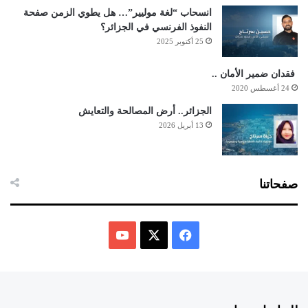
انسحاب “لغة موليير”… هل يطوي الزمن صفحة
النفوذ الفرنسي في الجزائر؟
25 أكتوبر 2025
فقدان ضمير الأمان ..
24 أغسطس 2020
الجزائر.. أرض المصالحة والتعايش
13 أبريل 2026
صفحاتنا
ف
ي
X
Y
س
o