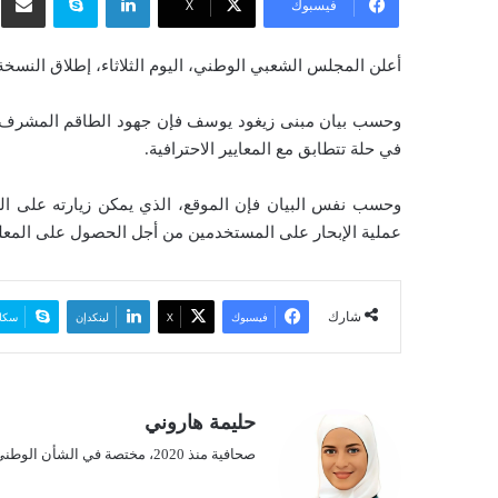
فيسبوك
‫X
ل
ب
أعلن المجلس الشعبي الوطني، اليوم الثلاثاء، إطلاق النسخة
ر
ي
وحسب بيان مبنى زيغود يوسف فإن جهود الطاقم المشرف ع
د
في حلة تتطابق مع المعايير الاحترافية.
ا
إ
ل
عملية الإبحار على المستخدمين من أجل الحصول على المعلو
ك
ت
ر
شارك
فيسبوك
‫X
لينكدإن
سكا
و
ن
ي
ا
حليمة هاروني
صحافية منذ 2020، مختصة في الشأن الوطني.