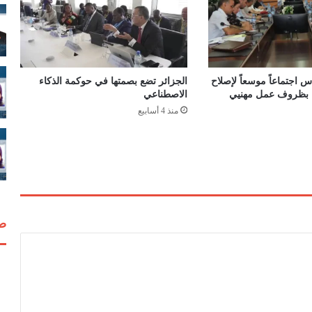
ب
ا
ت
ب
ك
و
 اجتماعاً موسعاً لإصلاح
الجزائر تضع بصمتها في حوكمة الذكاء
ر
اء بظروف عمل مهنيي
الاصطناعي
و
منذ 4 أسابيع
ن
ا
ب
ا
ل
ج
ز
صف
ا
ئ
ر