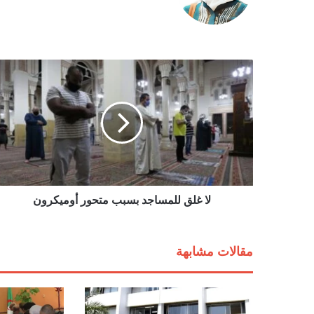
ل
ا
غ
ل
ق
ل
ل
م
س
ا
لا غلق للمساجد بسبب متحور أوميكرون
ج
د
ب
مقالات مشابهة
س
ب
ب
م