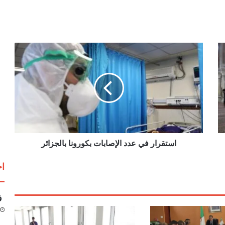
ا
س
ت
ق
ر
ا
ر
ف
ي
ع
استقرار في عدد الإصابات بكورونا بالجزائر
د
د
اخ
ا
ل
إ
فق
ص
ا