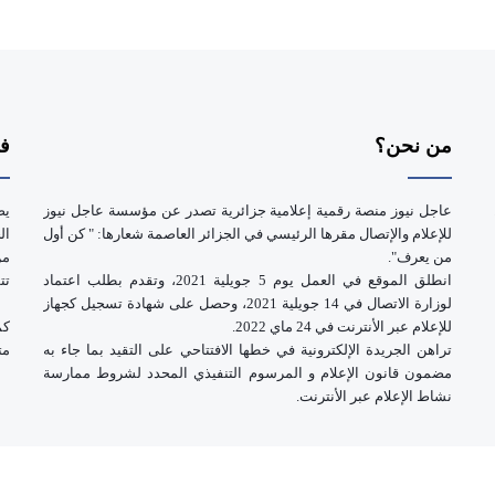
من نحن؟
فر
عاجل نيوز منصة رقمية إعلامية جزائرية تصدر عن مؤسسة عاجل نيوز
يض
للإعلام والإتصال مقرها الرئيسي في الجزائر العاصمة شعارها: " كن أول
ال
من يعرف".
انطلق الموقع في العمل يوم 5 جويلية 2021، وتقدم بطلب اعتماد
تت
لوزارة الاتصال في 14 جويلية 2021، وحصل على شهادة تسجيل كجهاز
للإعلام عبر الأنترنت في 24 ماي 2022.
كم
تراهن الجريدة الإلكترونية في خطها الافتتاحي على التقيد بما جاء به
مت
مضمون قانون الإعلام و المرسوم التنفيذي المحدد لشروط ممارسة
نشاط الإعلام عبر الأنترنت.