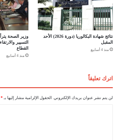
ت
ح
و
ر
أ
و
نتائج شهادة البكالوريا (دورة 2026) الأحد
وزير الصحة يترأس
م
المقبل
التسيير والارتق
ي
القطاع
منذ 4 أسابيع
ك
منذ 4 أسابيع
ر
و
ن
اترك تعليقاً
لن يتم نشر عنوان بريدك الإلكتروني.
الحقول الإلزامية مشار إليها بـ
*
ا
ل
ت
ع