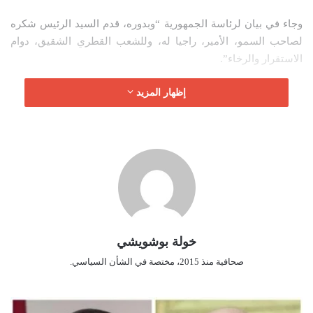
ل
وجاء في بيان لرئاسة الجمهورية “وبدوره، قدم السيد الرئيس شكره
ك
لصاحب السمو، الأمير، راجيا له، وللشعب القطري الشقيق، دوام
ت
الاستقرار والرخاء”.
ر
و
إظهار المزيد
ن
ي
ا
خولة بوشويشي
صحافية منذ 2015، مختصة في الشأن السياسي.
ع