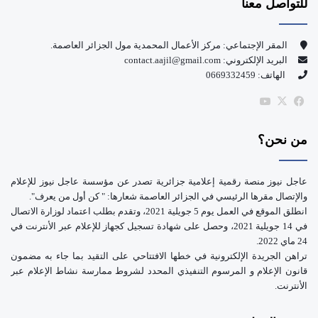
للتواصل معنا
ب
u
و
T
المقر الإجتماعي: مركز الأعمال المحمدية مول الجزائر العاصمة.
البريد الإلكتروني: contact.aajil@gmail.com
ك
u
الهاتف: 0669332459
b
‫X
فيسبوك
‫YouTube
e
من نحن؟
عاجل نيوز منصة رقمية إعلامية جزائرية تصدر عن مؤسسة عاجل نيوز للإعلام
والإتصال مقرها الرئيسي في الجزائر العاصمة شعارها: " كن أول من يعرف".
انطلق الموقع في العمل يوم 5 جويلية 2021، وتقدم بطلب اعتماد لوزارة الاتصال
في 14 جويلية 2021، وحصل على شهادة تسجيل كجهاز للإعلام عبر الأنترنت في
24 ماي 2022.
تراهن الجريدة الإلكترونية في خطها الافتتاحي على التقيد بما جاء به مضمون
قانون الإعلام و المرسوم التنفيذي المحدد لشروط ممارسة نشاط الإعلام عبر
الأنترنت.