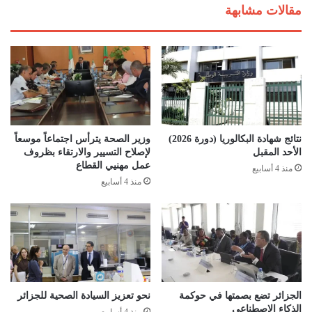
س
ي
مقالات مشابهة
ا
ة
ل
ي
ج
ت
م
ل
ه
ق
و
ى
ر
ا
ي
ت
ة
ص
نتائج شهادة البكالوريا (دورة 2026)
وزير الصحة يترأس اجتماعاً موسعاً
ب
ا
الأحد المقبل
لإصلاح التسيير والارتقاء بظروف
ح
ل
عمل مهنيي القطاع
منذ 4 أسابيع
ل
ا
منذ 4 أسابيع
و
ه
ل
ا
ش
ت
ه
ف
ر
ي
ر
ا
م
م
ض
ن
الجزائر تضع بصمتها في حوكمة
نحو تعزيز السيادة الصحية للجزائر
ا
الذكاء الاصطناعي
ر