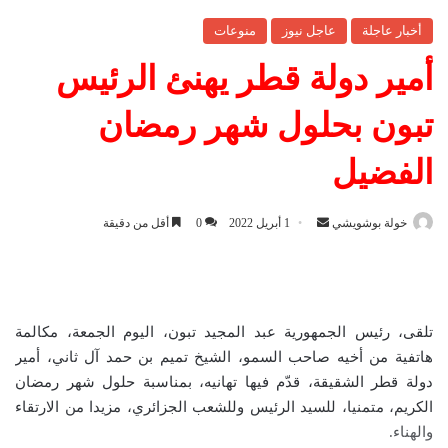
أخبار عاجلة
عاجل نيوز
منوعات
أمير دولة قطر يهنئ الرئيس
تبون بحلول شهر رمضان
الفضيل
خولة بوشويشي
أ
1 أبريل 2022
0
أقل من دقيقة
ر
س
ل
ب
تلقى، رئيس الجمهورية عبد المجيد تبون، اليوم الجمعة، مكالمة
ر
هاتفية من أخيه صاحب السمو، الشيخ تميم بن حمد آل ثاني، أمير
ي
دولة قطر الشقيقة، قدّم فيها تهانيه، بمناسبة حلول شهر رمضان
د
الكريم، متمنيا، للسيد الرئيس وللشعب الجزائري، مزيدا من الارتقاء
ا
والهناء.
إ