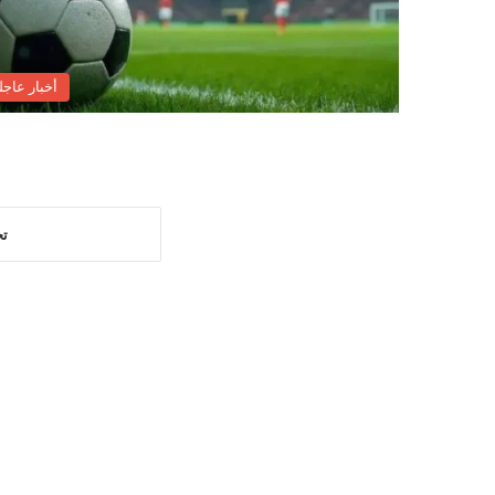
أخبار عاجل
تح