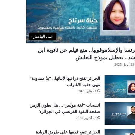
على الهامش
نسا والإسلاموفوبيا.. منع فيلم عن ثانوية ابن
د.. تعطيل نموذج التعايش
25 أبريل 2025
الجزائر تفتح ذراعيها لأبنائها.. “يدٌ ممدودة”
تنهي حقبة الاغتراب
21 يناير 2026
انسحاب “لغة موليير”… هل يطوي الزمن
صفحة النفوذ الفرنسي في الجزائر؟
25 أكتوبر 2025
الجزائر تضع قدمها على طريق الريادة