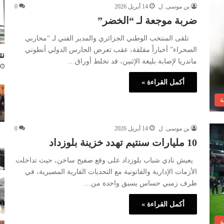
بن موسى. ل
14 أبريل 2026
0
ضربة موجعة لـ “الخضر”
تلقى المنتخب الوطني الجزائري والمدير الفني لـ “محاربي
الصحراء” أخباراً مقلقة، عقب تعرض الحارس الدولي أنطوني
نتا
ماندريا لإصابة بليغة الإثنين، قد تخلط أوراق…
أكمل القراءة »
ة
بن موسى. ل
14 أبريل 2026
0
10 مليارات سنتيم تهدد خزينة بلوزداد
يعيش نادي شباب بلوزداد على وقع صفيح ساخن، حيث تداخلت
الأزمات الإدارية والقانونية مع التحديات القارية المصيرية، في
ظرف زمني حساس يسبق واحدة من…
أكمل القراءة »
ة