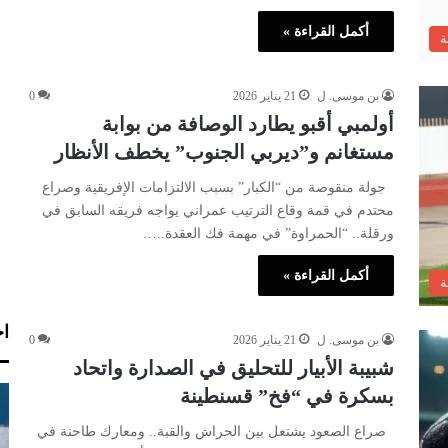
أكمل القراءة »
ة
بن موسى. ل
21 يناير 2026
0
أولمبي أقبو يطارد الوصافة من بوابة
مستغانم و”ديربي الجنوب” يخطف الأنظار
جولة منقوصة من “الكبار” بسبب الالتزامات الإفريقية وصراع
محتدم في قمة وقاع الترتيب عمراني يواجه فريقه السابق في
ورقلة.. “الحمراوة” في مهمة فك العقدة..…
أكمل القراءة »
ة
اخ
بن موسى. ل
21 يناير 2026
0
شبيبة الأبيار للتحليق في الصدارة واتحاد
بسكرة في “فخ” قسنطينة
صراع الصعود يشتعل بين الحراش والقبة.. ومعارك طاحنة في