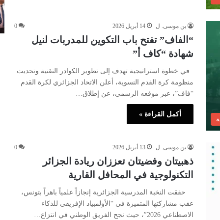
بن موسى. ل
14 أبريل 2026
0
“الفاف” تفتح باب التكوين للمدربات لنيل
شهادة “كاف أ”
في خطوة استراتيجية تهدف إلى تطوير الكوادر التقنية وتحديث
منظومة كرة القدم النسوية، أعلن الاتحاد الجزائري لكرة القدم
“فاف”، عبر موقعه الرسمي، عن إطلاق…
أكمل القراءة »
ة
بن موسى. ل
13 أبريل 2026
0
ذهبيتان وفضيتان تعززان ريادة الجزائر
التكنولوجية في المحافل القارية
حققت النخبة المدرسية الجزائرية إنجازاً علمياً باهراً بتونس،
عقب مشاركتها المتميزة في “الأولمبياد الإفريقي للذكاء
الاصطناعي 2026″، حيث نجح الفريق الوطني في انتزاع…