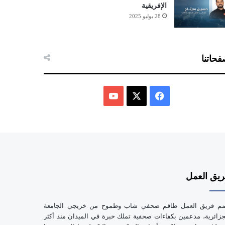
الإفريقية
28 يوليو 2025
حاتنا
ف
ي
X
Y
س
o
ب
u
يق العمل
و
T
ك
u
م فريق العمل طاقم صحفي شاب وطموح من خريجي الجامعة
b
جزائرية، مدعمين بكفاءات صحفية تملك خبرة في الميدان منذ أكثر