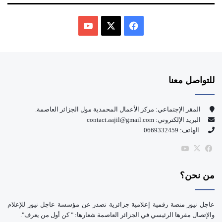
ف
ي
X
Y
س
o
للتواصل معنا
ب
u
و
T
المقر الإجتماعي: مركز الأعمال المحمدية مول الجزائر العاصمة.
البريد الإلكتروني: contact.aajil@gmail.com
ك
u
الهاتف: 0669332459
b
‫X
فيسبوك
‫YouTube
e
من نحن؟
عاجل نيوز منصة رقمية إعلامية جزائرية تصدر عن مؤسسة عاجل نيوز للإعلام
والإتصال مقرها الرئيسي في الجزائر العاصمة شعارها: " كن أول من يعرف".