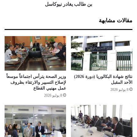
م
د
بن طالب يغادر نيوكاسل
ي
ر
ن
ن
مقالات مشابهة
ف
ي
ي
و
ش
ك
ب
ا
ي
س
ب
ل
ة
ا
ل
نتائج شهادة البكالوريا (دورة 2026)
وزير الصحة يترأس اجتماعاً موسعاً
ق
الأحد المقبل
لإصلاح التسيير والارتقاء بظروف
ب
عمل مهنيي القطاع
8 يوليو 2026
ا
8 يوليو 2026
ئ
ل