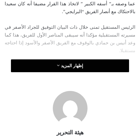
عما وصفه بـ” أسفه الكبير ” لاتخاذ هذا القرار مضيفا أنه كان سعيدا
ر
بالاحتكاك مع أنصار الفريق “البرايجي”.
ي
د
الرئيس المستقيل تمنى خلال ذات البيان التوفيق للجراد الأصفر في
ا
مسيرته المستقبلية مؤكدا أنه سيبقى المناصر الأول للفريق، هذا كما
إ
وعد أنيس بن حمادي بالوقوف مع الفريق الأصفر والأسود إذا احتاجه
ل
مستقبلا.
ك
ت
إظهار المزيد
ر
و
ن
ي
ا
هيئة التحرير