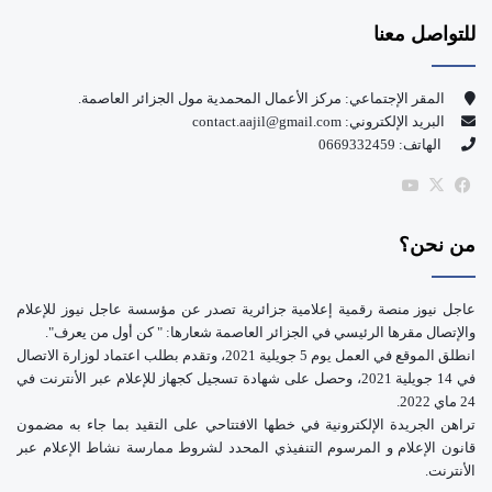
س
o
للتواصل معنا
ب
u
و
T
المقر الإجتماعي: مركز الأعمال المحمدية مول الجزائر العاصمة.
البريد الإلكتروني: contact.aajil@gmail.com
ك
u
الهاتف: 0669332459
b
‫X
فيسبوك
‫YouTube
e
من نحن؟
عاجل نيوز منصة رقمية إعلامية جزائرية تصدر عن مؤسسة عاجل نيوز للإعلام
والإتصال مقرها الرئيسي في الجزائر العاصمة شعارها: " كن أول من يعرف".
انطلق الموقع في العمل يوم 5 جويلية 2021، وتقدم بطلب اعتماد لوزارة الاتصال
في 14 جويلية 2021، وحصل على شهادة تسجيل كجهاز للإعلام عبر الأنترنت في
24 ماي 2022.
تراهن الجريدة الإلكترونية في خطها الافتتاحي على التقيد بما جاء به مضمون
قانون الإعلام و المرسوم التنفيذي المحدد لشروط ممارسة نشاط الإعلام عبر
الأنترنت.