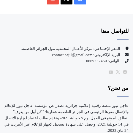
ي
X
Y
س
o
للتواصل معنا
ب
u
و
T
المقر الإجتماعي: مركز الأعمال المحمدية مول الجزائر العاصمة.
البريد الإلكتروني: contact.aajil@gmail.com
ك
u
الهاتف: 0669332459
b
‫X
فيسبوك
‫YouTube
e
من نحن؟
عاجل نيوز منصة رقمية إعلامية جزائرية تصدر عن مؤسسة عاجل نيوز للإعلام
والإتصال مقرها الرئيسي في الجزائر العاصمة شعارها: " كن أول من يعرف".
انطلق الموقع في العمل يوم 5 جويلية 2021، وتقدم بطلب اعتماد لوزارة الاتصال
في 14 جويلية 2021، وحصل على شهادة تسجيل كجهاز للإعلام عبر الأنترنت في
24 ماي 2022.