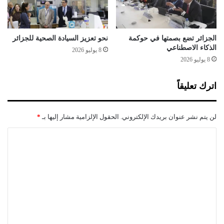
د
ح
ف
ا
ع
و
ت
ل
الجزائر تضع بصمتها في حوكمة
نحو تعزيز السيادة الصحية للجزائر
ك
ا
الذكاء الاصطناعي
8 يوليو 2026
ل
ت
8 يوليو 2026
ي
إ
ا
ث
اترك تعليقاً
ت
ا
ق
ر
ر
ة
لن يتم نشر عنوان بريدك الإلكتروني.
الحقول الإلزامية مشار إليها بـ
*
ي
ا
ب
ل
ا
ا
غ
ل
"
ض
ب
ت
ا
ع
ل
ش
ل
ع
ي
ب