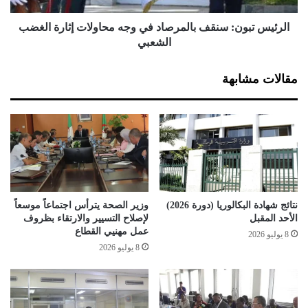
ت
و
ث
ن
الرئيس تبون: سنقف بالمرصاد في وجه محاولات إثارة الغضب
ن
:
الشعبي
ا
س
ئ
ن
مقالات مشابهة
ي
ق
ة
ف
ل
ب
م
ا
س
ل
ت
م
خ
ر
د
ص
م
ا
نتائج شهادة البكالوريا (دورة 2026)
وزير الصحة يترأس اجتماعاً موسعاً
ي
د
الأحد المقبل
لإصلاح التسيير والارتقاء بظروف
ا
ف
عمل مهنيي القطاع
8 يوليو 2026
ل
ي
8 يوليو 2026
ص
و
ح
ج
ة
ه
"
م