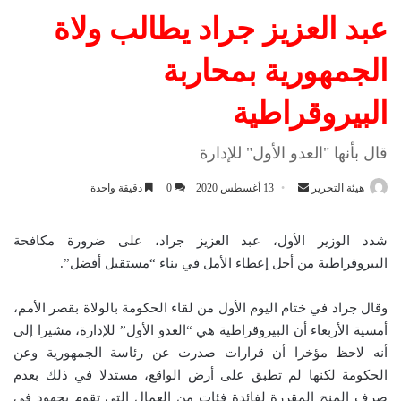
عبد العزيز جراد يطالب ولاة
الجمهورية بمحاربة
البيروقراطية
قال بأنها "العدو الأول" للإدارة
هيئة التحرير
أ
13 أغسطس 2020
0
دقيقة واحدة
ر
س
شدد الوزير الأول، عبد العزيز جراد، على ضرورة مكافحة
ل
البيروقراطية من أجل إعطاء الأمل في بناء “مستقبل أفضل”.
ب
ر
وقال جراد في ختام اليوم الأول من لقاء الحكومة بالولاة بقصر الأمم،
ي
أمسية الأربعاء أن البيروقراطية هي “العدو الأول” للإدارة، مشيرا إلى
د
أنه لاحظ مؤخرا أن قرارات صدرت عن رئاسة الجمهورية وعن
ا
الحكومة لكنها لم تطبق على أرض الواقع، مستدلا في ذلك بعدم
إ
صرف المنح المقررة لفائدة فئات من العمال التي تقوم بجهود في