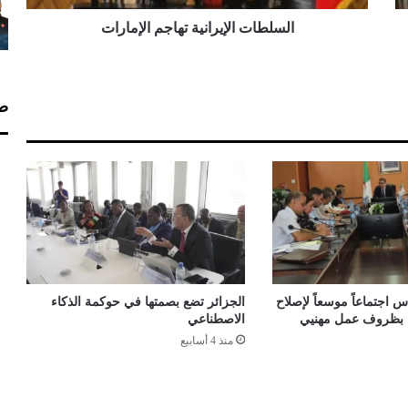
ل
إ
السلطات الإيرانية تهاجم الإمارات
ي
ر
ا
ن
صف
ي
ة
ت
ه
ا
ج
م
ا
ل
إ
 اجتماعاً موسعاً لإصلاح
الجزائر تضع بصمتها في حوكمة الذكاء
م
اء بظروف عمل مهنيي
الاصطناعي
ا
منذ 4 أسابيع
ر
ا
ت