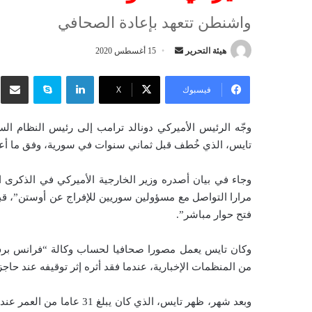
واشنطن تتعهد بإعادة الصحافي
هيئة التحرير
أ
15 أغسطس 2020
ر
لينكدإن
سكايب
شار
س
فيسبوك
‫X
ل
ب
وجّه الرئيس الأميركي دونالد ترامب إلى رئيس النظام 
ر
تايس، الذي خُطف قبل ثماني سنوات في سورية، وفق ما أعلن 
ي
د
وجاء في بيان أصدره وزير الخارجية الأميركي في الذكرى ال
ا
مرارا التواصل مع مسؤولين سوريين للإفراج عن أوستن”، قب
إ
فتح حوار مباشر”.
ل
ك
وكان تايس يعمل مصورا صحافيا لحساب وكالة “فرانس بر
ت
من المنظمات الإخبارية، عندما فقد أثره إثر توقيفه عند حاجز قرب د
ر
و
وبعد شهر، ظهر تايس، الذي 
ن