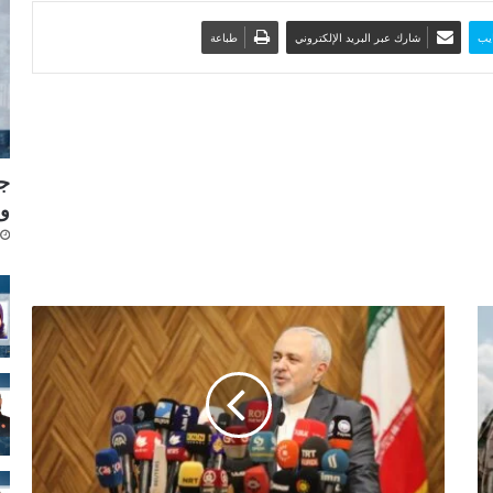
يب
شارك عبر البريد الإلكتروني
طباعة
جد
وي
ا
ل
س
ل
ط
ا
ت
ا