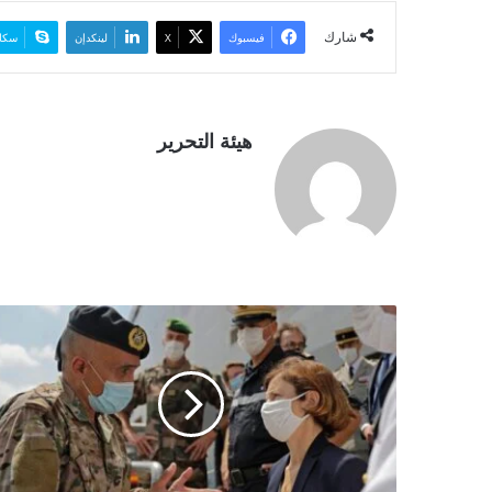
شارك
فيسبوك
‫X
لينكدإن
سكا
هيئة التحرير
ا
ل
ب
و
ا
ر
ج
ا