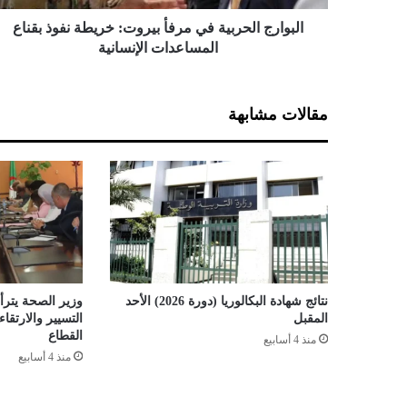
ل
ح
البوارج الحربية في مرفأ بيروت: خريطة نفوذ بقناع
ر
المساعدات الإنسانية
ب
ي
ة
مقالات مشابهة
ف
ي
م
ر
ف
أ
ب
ي
ر
و
نتائج شهادة البكالوريا (دورة 2026) الأحد
وزير الصحة يترأس
ت
المقبل
التسيير والارتق
:
القطاع
منذ 4 أسابيع
خ
منذ 4 أسابيع
ر
ي