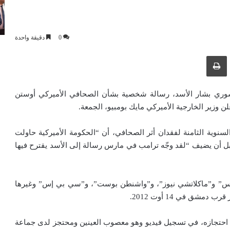
0
دقيقة واحدة
ك عبر البريد الإلكتروني
طباعة
السوري بشار الأسد، رسالة شخصية بشأن الصحافي الأميركي أوستن
وزير الخارجية الأميركي مايك بومبيو، الجمعة.
سنوية الثامنة لفقدان أثر الصحافي، أن “الحكومة الأميركية حاولت
ل أن يضيف “لقد وجّه ترامب في مارس رسالة إلى الأسد يقترح فيها
س” و”ماكلاتشي نيوز”، و”واشنطن بوست”، و”سي بي إس” وغيرها
مشق في 14 أوت 2012.
كان يبلغ 31 عاما من العمر عند احتجازه، في تسجيل فيديو وهو معصوب العينين ومحتجز لدى جماعة