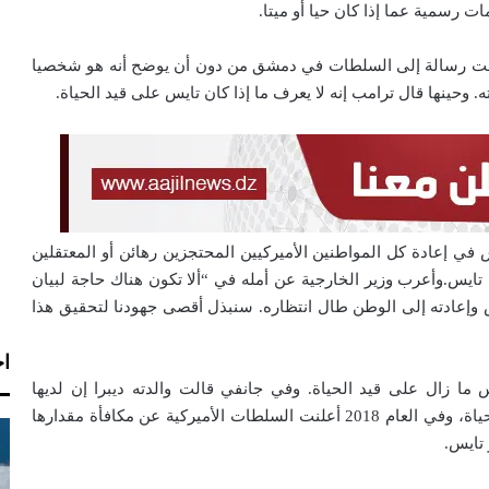
ت رسمية عما إذا كان حيا أو ميتا.
جّهت رسالة إلى السلطات في دمشق من دون أن يوضح أنه هو شخصيا
وحينها قال ترامب إنه لا يعرف ما إذا كان تايس على قيد الحياة.
 في إعادة كل المواطنين الأميركيين المحتجزين رهائن أو المعتقلين
تايس.وأعرب وزير الخارجية عن أمله في “ألا تكون هناك حاجة لبيان
يس وإعادته إلى الوطن طال انتظاره. سنبذل أقصى جهودنا لتحقيق هذا
اخ
س ما زال على قيد الحياة. وفي جانفي قالت والدته ديبرا إن لديها
“معلومات ذات مصداقية” تفيد بأن ابنها لا يزال على قيد الحياة، وفي العام 2018 أعلنت السلطات الأميركية عن مكافأة مقدارها
 تايس.