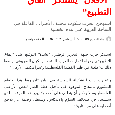
التطبيع”
استهجن الحزب سكوت مختلف الأطراف الفاعلة في
الساحة العربية على هذه الخطوة
هيئة التحرير
أ
15 أغسطس 2020
0
دقيقة واحدة
ر
س
استنكر حزب جبهة التحرير الوطني، “بشدة” التوقيع على “إتفاق
ل
التطبيع” بين دولة الإمارات العربية المتحدة والكيان الصهيوني، واصفا
ب
ذلك ب”طعنة في ظهر القضية الفلسطينية وغدرا مكتمل الأركان”.
ر
ي
واعتبرت ذات التشكيلة السياسة في بيان “أن ربط هذا الاتفاق
د
المشؤوم بالنجاح الموهوم في تأجيل خطة الضم لبعض الأراضي
ا
الفلسطينية، لا يمكن أن ينطلي على أحد، ولا يبرر هذا الموقف الذي
إ
سيسجل في صحائف الشؤم والانتكاس، وسيظل وصمة عار تلاحق
ل
أصحابه على مر التاريخ”.
ك
ت