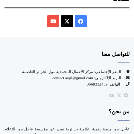
ف
ي
X
Y
س
o
للتواصل معنا
ب
u
و
T
المقر الإجتماعي: مركز الأعمال المحمدية مول الجزائر العاصمة.
البريد الإلكتروني: contact.aajil@gmail.com
ك
u
الهاتف: 0669332459
b
‫X
فيسبوك
‫YouTube
e
من نحن؟
عاجل نيوز منصة رقمية إعلامية جزائرية تصدر عن مؤسسة عاجل نيوز للإعلام