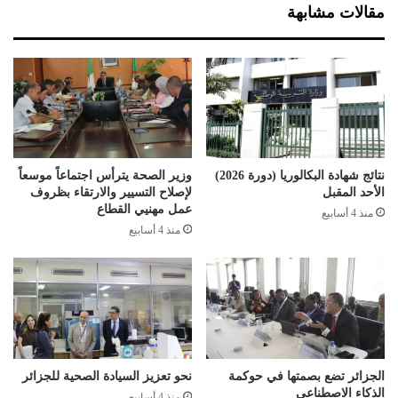
إ
مقالات مشابهة
ن
ت
ا
ج
ه
ا
ا
ل
ي
نتائج شهادة البكالوريا (دورة 2026)
وزير الصحة يترأس اجتماعاً موسعاً
و
الأحد المقبل
لإصلاح التسيير والارتقاء بظروف
م
عمل مهنيي القطاع
منذ 4 أسابيع
ي
منذ 4 أسابيع
م
ن
ا
ل
ن
ف
ط
ب
الجزائر تضع بصمتها في حوكمة
نحو تعزيز السيادة الصحية للجزائر
الذكاء الاصطناعي
ـ
منذ 4 أسابيع