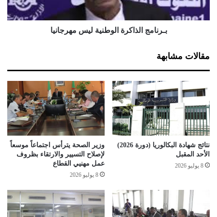
ت
ا
و
ل
ض
ذ
بـرنامج الذاكرة الوطنية ليس مهرجانيا
ي
ا
ح
ك
مقالات مشابهة
ا
ر
ب
ة
ش
ا
أ
ل
ن
و
ا
ط
ض
ن
ط
ي
ر
ة
نتائج شهادة البكالوريا (دورة 2026)
وزير الصحة يترأس اجتماعاً موسعاً
ا
ل
الأحد المقبل
لإصلاح التسيير والارتقاء بظروف
ب
ي
عمل مهنيي القطاع
8 يوليو 2026
ش
س
8 يوليو 2026
ب
م
ك
ه
ة
ر
ا
ج