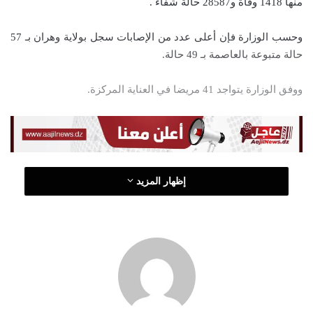
منها 1418 وفاة و28587 حالة شفاء .
ا
إ
وحسب الوزارة فإن أعلى عدد من الإصابات سجل بولاية وهران بـ 57
ل
حالة متبوعة بالعاصمة بـ 49 حالة.
ك
ت
ووفق الوزارة يتواجد 41 مريضا في العناية المركزة.
ر
و
ن
ي
ا
إظهار المزيد