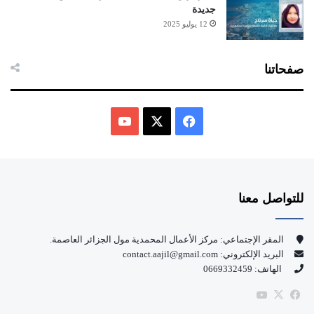
جديدة
12 يوليو 2025
صفحاتنا
ف
ي
X
Y
س
o
للتواصل معنا
ب
u
و
T
المقر الإجتماعي: مركز الأعمال المحمدية مول الجزائر العاصمة.
البريد الإلكتروني: contact.aajil@gmail.com
ك
u
الهاتف: 0669332459
b
‫X
فيسبوك
‫YouTube