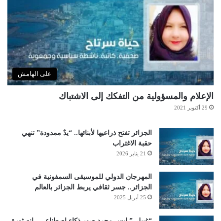
على الهامش
الإعلام والمسؤولية من التفكك إلى الاشتباك
29 أكتوبر 2021
الجزائر تفتح ذراعيها لأبنائها.. “يدٌ ممدودة” تنهي
حقبة الاغتراب
21 يناير 2026
المهرجان الدولي للموسيقى السمفونية في
الجزائر.. جسر ثقافي يربط الجزائر بالعالم
25 أبريل 2025
“غيبلي” ليس مجرد صور ذكاء اصطناعي.. إنه ثورة