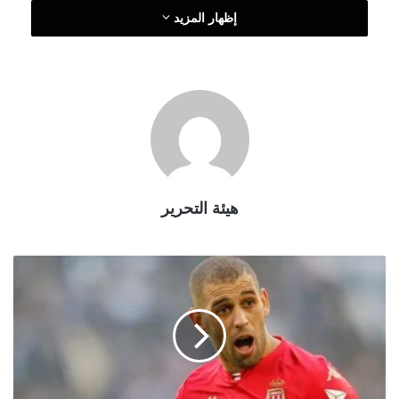
ت
إظهار المزيد
ر
و
ن
ي
ا
هيئة التحرير
س
ل
ي
م
ا
ن
ي
ع