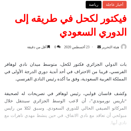
أخبار عاجلة
رياضة
فيكتور لكحل في طريقه إلى
الدوري السعودي
هيئة التحرير
أ
23 أغسطس 2020
0
أقل من دقيقة
ر
س
بات الدولي الجزائري فكتور لكحل، متوسط ميدان نادي لوهافر
ل
الفرنسي، قريبا من الاحتراف في أحد أندية دوري الدرجة الأولى في
ب
المملكة العربية السعودية، وفق ما أكده رئيس النادي الفرنسي.
ر
ي
وكشف فانسان قولبي، رئيس لوهافر في تصريحات له لصحيفة
د
“باريس نورموندي”، أن لاعب الوسط الجزائري سينتقل خلال
ا
المركاتو الصيفي الحالي للدوري السعودي. وسبق لكلا من رايس
إ
مبولحي أن تعاقد مع نادي الاتفاق، في حين ينشط مهدي تاهرات مع
ل
نادي أبها.
ك