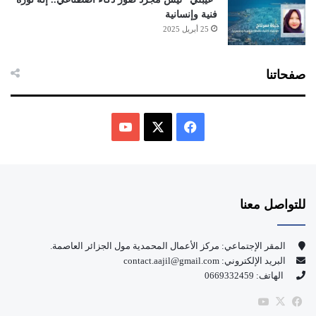
فنية وإنسانية
25 أبريل 2025
صفحاتنا
ف
ي
X
Y
س
o
للتواصل معنا
ب
u
و
T
المقر الإجتماعي: مركز الأعمال المحمدية مول الجزائر العاصمة.
البريد الإلكتروني: contact.aajil@gmail.com
ك
u
الهاتف: 0669332459
b
‫X
فيسبوك
‫YouTube