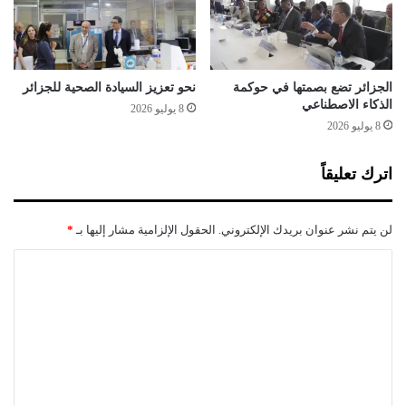
ا
ن
ي
ل
ة
ل
"
ت
ق
ص
الجزائر تضع بصمتها في حوكمة
نحو تعزيز السيادة الصحية للجزائر
ب
د
الذكاء الاصطناعي
8 يوليو 2026
ي
ي
8 يوليو 2026
ل
ل
ن
ل
اترك تعليقاً
ه
ت
ا
ي
ي
ا
لن يتم نشر عنوان بريدك الإلكتروني.
الحقول الإلزامية مشار إليها بـ
*
ة
ر
ا
ا
ا
ل
ت
ل
س
ا
ن
ل
ت
ة
ت
ع
"
ي
ت
ل
ح
ي