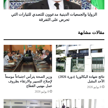
ص
و
ي
ا
ر
ل
الزوايا والجمعيات الدينية مدعوون للتصدي للتيارات التي
ف
ج
تحرض على التفرقة
ة
م
ا
ع
مقالات مشابهة
ل
ي
إ
ا
س
ت
ل
ا
ا
ل
م
د
ي
ي
ة
ن
ع
ي
نتائج شهادة البكالوريا (دورة 2026)
وزير الصحة يترأس اجتماعاً موسعاً
ب
ة
الأحد المقبل
لإصلاح التسيير والارتقاء بظروف
ر
م
عمل مهنيي القطاع
8 يوليو 2026
4
د
8 يوليو 2026
8
ع
و
و
ل
و