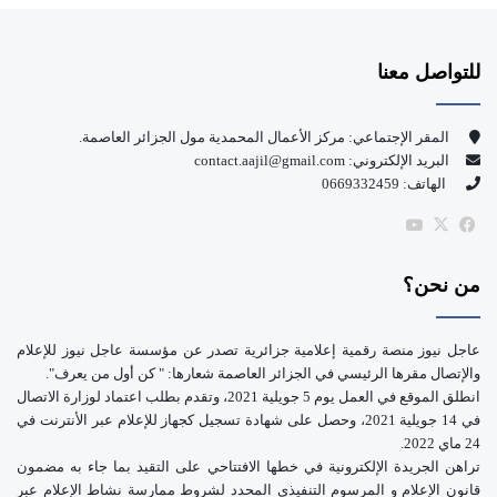
س
o
للتواصل معنا
ب
u
و
T
المقر الإجتماعي: مركز الأعمال المحمدية مول الجزائر العاصمة.
البريد الإلكتروني: contact.aajil@gmail.com
ك
u
الهاتف: 0669332459
b
‫X
فيسبوك
‫YouTube
e
من نحن؟
عاجل نيوز منصة رقمية إعلامية جزائرية تصدر عن مؤسسة عاجل نيوز للإعلام
والإتصال مقرها الرئيسي في الجزائر العاصمة شعارها: " كن أول من يعرف".
انطلق الموقع في العمل يوم 5 جويلية 2021، وتقدم بطلب اعتماد لوزارة الاتصال
في 14 جويلية 2021، وحصل على شهادة تسجيل كجهاز للإعلام عبر الأنترنت في
24 ماي 2022.
تراهن الجريدة الإلكترونية في خطها الافتتاحي على التقيد بما جاء به مضمون
قانون الإعلام و المرسوم التنفيذي المحدد لشروط ممارسة نشاط الإعلام عبر