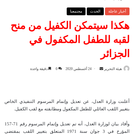
أخبار عاجلة
الحدث
مجتمعنا
هكذا سيتمكن الكفيل من منح
لقبه للطفل المكفول في
الجزائر
هيئة التحرير
أ
24 أغسطس 2020
0
دقيقة واحدة
ر
س
ل
ب
أعلنت وزارة العدل، عن تعديل وإتمام المرسوم التنفيذي الخاص
ر
بتغيير اللقب العائلي للطفل المكفول ومطابقته مع لقب الكفيل.
ي
د
وأفاد بيان لوزارة العدل، أنه تم تعديل وإتمام المرسوم رقم 71-157
ا
المؤرخ في 3 جوان سنة 1971 المتعلق بتغيير اللقب بمقتضى
إ