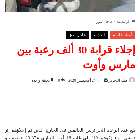
الرئيسية
/
عاجل نيوز
أخبار عاجلة
الحدث
عاجل نيوز
إجلاء قرابة 30 ألف رعية بين
مارس وأوت
هيئة التحرير
أ
24 أغسطس 2020
0
دقيقة واحدة
ر
س
ل
ب
ر
ي
بلغ عدد الرعايا الجزائريين العالقين في الخارج الذين تم إجلاؤهم إثر
د
تفشي وباء (كوفيد-19) إلى غاية 18 أوت الجاري 29.874 شخصا، و