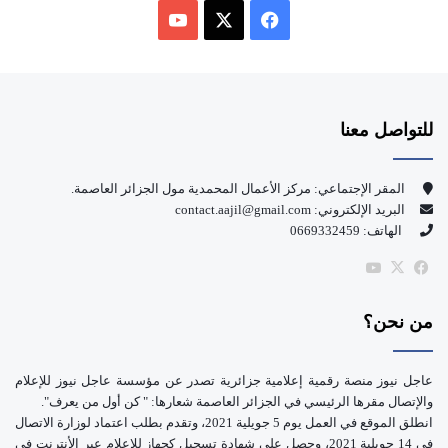
ف
ي
X
Y
س
o
للتواصل معنا
ب
u
و
T
المقر الإجتماعي: مركز الأعمال المحمدية مول الجزائر العاصمة.
البريد الإلكتروني: contact.aajil@gmail.com
ك
u
الهاتف: 0669332459
b
‫X
فيسبوك
‫YouTube
e
من نحن؟
عاجل نيوز منصة رقمية إعلامية جزائرية تصدر عن مؤسسة عاجل نيوز للإعلام
والإتصال مقرها الرئيسي في الجزائر العاصمة شعارها: " كن أول من يعرف".
انطلق الموقع في العمل يوم 5 جويلية 2021، وتقدم بطلب اعتماد لوزارة الاتصال
في 14 جويلية 2021، وحصل على شهادة تسجيل كجهاز للإعلام عبر الأنترنت في