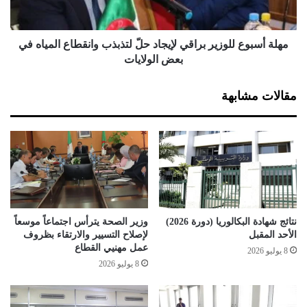
ب
س
و
ت
ع
ش
ل
مهلة أسبوع للوزير براقي لإيجاد حلّ لتذبذب وانقطاع المياه في
ف
ل
بعض الولايات
ا
و
ء
ز
مقالات مشابهة
م
ي
ن
ر
ك
ب
و
ر
ر
ا
و
ق
ن
ي
ا
ل
ب
إ
نتائج شهادة البكالوريا (دورة 2026)
وزير الصحة يترأس اجتماعاً موسعاً
ا
ي
الأحد المقبل
لإصلاح التسيير والارتقاء بظروف
ل
ج
عمل مهنيي القطاع
8 يوليو 2026
ج
ا
8 يوليو 2026
ز
د
ا
ح
ئ
لّ