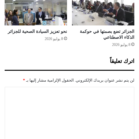
ر
ل
ت
ذ
ب
ذ
الجزائر تضع بصمتها في حوكمة
نحو تعزيز السيادة الصحية للجزائر
ب
الذكاء الاصطناعي
8 يوليو 2026
و
8 يوليو 2026
ا
ن
اترك تعليقاً
ق
ط
ا
لن يتم نشر عنوان بريدك الإلكتروني.
الحقول الإلزامية مشار إليها بـ
*
ع
ا
ا
ل
ل
م
ي
ت
ا
ع
ه
ف
ل
ي
ي