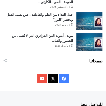
الحومة ..الحي ..الكارتي ..
11 أغسطس 2020
جدل الغذاء بين العلم والعاطفة.. حين يغيب العقل
ويحضر “البوز”
19 يوليو 2025
بيونة.. أيقونة الفن الجزائري التي لا تُنسى بين
الحضور والغياب
25 أبريل 2025
صفحاتنا
ف
ي
X
Y
س
o
للتواصل معنا