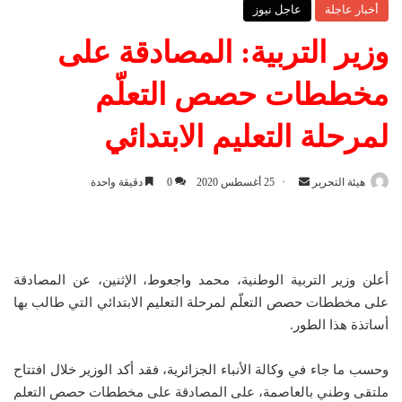
أخبار عاجلة
عاجل نيوز
وزير التربية: المصادقة على
مخططات حصص التعلّم
لمرحلة التعليم الابتدائي
هيئة التحرير
أ
25 أغسطس 2020
0
دقيقة واحدة
ر
س
ل
ب
أعلن وزير التربية الوطنية، محمد واجعوط، الإثنين، عن المصادقة
ر
على مخططات حصص التعلّم لمرحلة التعليم الابتدائي التي طالب بها
ي
أساتذة هذا الطور.
د
ا
وحسب ما جاء في وكالة الأنباء الجزائرية، فقد أكد الوزير خلال افتتاح
إ
ملتقى وطني بالعاصمة، على المصادقة على مخططات حصص التعلم
ل