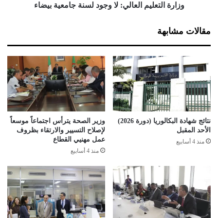
وظروف الحجر الصحي.
ب
ل
وزارة التعليم العالي: لا وجود لسنة جامعية بيضاء
ل
ي
ق
جدير بالذكر أن الوزير أعطى إشارة الانطلاق الرسمي لمشروع إعداد
م
مقالات مشابهة
ا
ا
المخططات النموذجية لحصص التعلم الخاصة بالتعليم الابتدائي في
ئ
ل
جانفي الفارط.
ه
ع
ب
ا
ا
ل
ل
ي
ر
:
ئ
ل
ي
ا
نتائج شهادة البكالوريا (دورة 2026)
وزير الصحة يترأس اجتماعاً موسعاً
س
و
الأحد المقبل
لإصلاح التسيير والارتقاء بظروف
ت
ج
عمل مهنيي القطاع
منذ 4 أسابيع
ب
و
منذ 4 أسابيع
و
د
ن
ل
س
ن
ة
ج