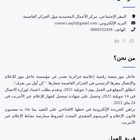
ب
u
و
T
المقر الإجتماعي: مركز الأعمال المحمدية مول الجزائر العاصمة.
البريد الإلكتروني: contact.aajil@gmail.com
ك
u
الهاتف: 0669332459
b
‫X
فيسبوك
‫YouTube
e
من نحن؟
عاجل نيوز منصة رقمية إعلامية جزائرية تصدر عن مؤسسة عاجل نيوز للإعلام
والإتصال مقرها الرئيسي في الجزائر العاصمة شعارها: " كن أول من يعرف".
انطلق الموقع في العمل يوم 5 جويلية 2021، وتقدم بطلب اعتماد لوزارة الاتصال
في 14 جويلية 2021، وحصل على شهادة تسجيل كجهاز للإعلام عبر الأنترنت في
24 ماي 2022.
تراهن الجريدة الإلكترونية في خطها الافتتاحي على التقيد بما جاء به مضمون
قانون الإعلام و المرسوم التنفيذي المحدد لشروط ممارسة نشاط الإعلام عبر
الأنترنت.
فريق العمل