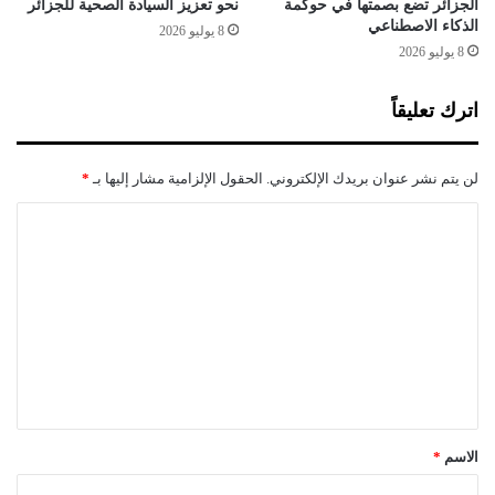
ا
الجزائر تضع بصمتها في حوكمة
نحو تعزيز السيادة الصحية للجزائر
ل
ئ
الذكاء الاصطناعي
8 يوليو 2026
ت
د
8 يوليو 2026
ع
ل
ل
د
اترك تعليقاً
ي
ى
م
و
ا
ك
لن يتم نشر عنوان بريدك الإلكتروني.
الحقول الإلزامية مشار إليها بـ
*
ل
ا
ا
ل
ا
ب
ة
ل
ت
ا
د
ل
ت
ا
ن
ع
ئ
ش
ي
ر
ل
و
ي
ا
ق
ل
ا
*
الاسم
*
ش
ه