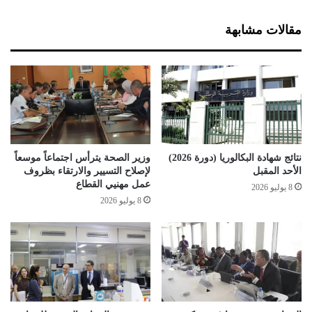
م
ن
خ
ت
مقالات مشابهة
ط
ص
ط
ف
ا
ي
ت
ة
ح
م
ص
س
ص
ت
ا
ح
ل
ق
نتائج شهادة البكالوريا (دورة 2026)
وزير الصحة يترأس اجتماعاً موسعاً
ت
ا
الأحد المقبل
لإصلاح التسيير والارتقاء بظروف
ع
ت
عمل مهنيي القطاع
8 يوليو 2026
لّ
د
8 يوليو 2026
م
ي
ل
و
م
ن
ر
ا
ح
ل
ل
ج
ة
ر
ا