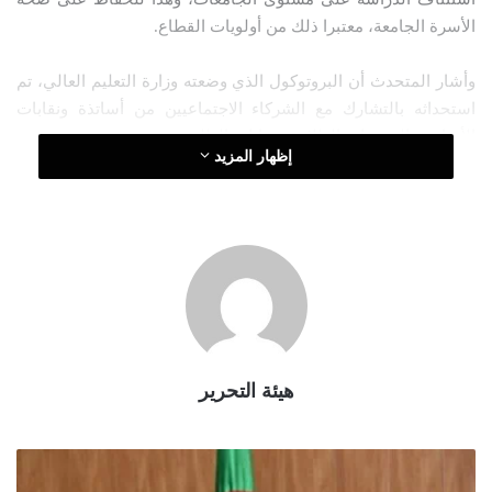
ر
الأسرة الجامعة، معتبرا ذلك من أولويات القطاع.
و
ن
وأشار المتحدث أن البروتوكول الذي وضعته وزارة التعليم العالي، تم
ي
ا
استحداثه بالتشارك مع الشركاء الاجتماعيين من أساتذة ونقابات
الأساتذة، الجمعيات الطلابية ونقابات الطلبة.
إظهار المزيد
ويرتكز البروتكول على أربع نقاط أساسية هي الجانب الصحي،
البيداغوجي، الاجتماعي ورزنامة العودة إلى الدراسة.
وفي حديثه عن السنة الجامعة 2019 – 2020، أكد أنه لا وجود لسنة
بيضاء.
هيئة التحرير
وقال في السياق “بعد إقرار الحجر الصحي في 12 مارس الماضي، تم
توقيف الدراسة حضوريا، حيث باشر القطاع في تقديم دروس عن
و
بعد”.
ز