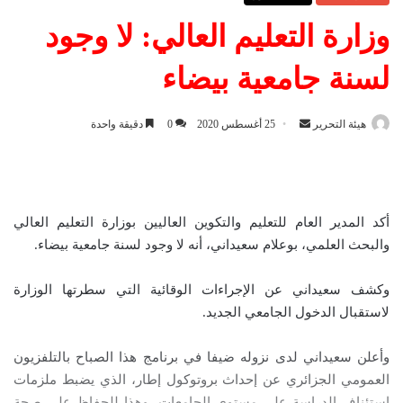
وزارة التعليم العالي: لا وجود
لسنة جامعية بيضاء
هيئة التحرير
أ
25 أغسطس 2020
0
دقيقة واحدة
ر
س
ل
ب
أكد المدير العام للتعليم والتكوين العاليين بوزارة التعليم العالي
ر
والبحث العلمي، بوعلام سعيداني، أنه لا وجود لسنة جامعية بيضاء.
ي
د
وكشف سعيداني عن الإجراءات الوقائية التي سطرتها الوزارة
ا
لاستقبال الدخول الجامعي الجديد.
إ
ل
وأعلن سعيداني لدى نزوله ضيفا في برنامج هذا الصباح بالتلفزيون
ك
العمومي الجزائري عن إحداث بروتوكول إطار، الذي يضبط ملزمات
ت
استئناف الدراسة على مستوى الجامعات، وهذا للحفاظ على صحة