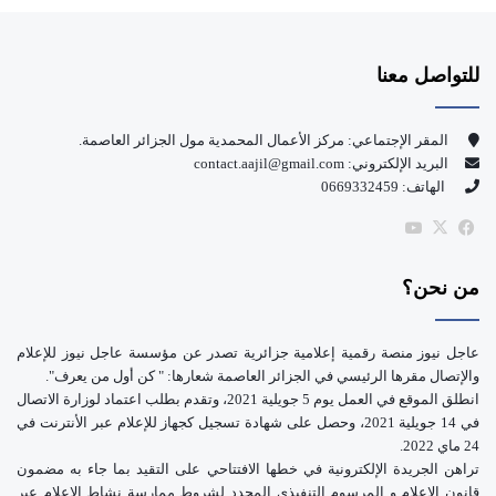
س
o
للتواصل معنا
ب
u
و
T
المقر الإجتماعي: مركز الأعمال المحمدية مول الجزائر العاصمة.
البريد الإلكتروني: contact.aajil@gmail.com
ك
u
الهاتف: 0669332459
b
‫X
فيسبوك
‫YouTube
e
من نحن؟
عاجل نيوز منصة رقمية إعلامية جزائرية تصدر عن مؤسسة عاجل نيوز للإعلام
والإتصال مقرها الرئيسي في الجزائر العاصمة شعارها: " كن أول من يعرف".
انطلق الموقع في العمل يوم 5 جويلية 2021، وتقدم بطلب اعتماد لوزارة الاتصال
في 14 جويلية 2021، وحصل على شهادة تسجيل كجهاز للإعلام عبر الأنترنت في
24 ماي 2022.
تراهن الجريدة الإلكترونية في خطها الافتتاحي على التقيد بما جاء به مضمون
قانون الإعلام و المرسوم التنفيذي المحدد لشروط ممارسة نشاط الإعلام عبر