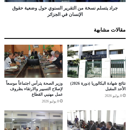
ر
م
ي
ن
جراد يتسلم نسخة من التقرير السنوي حول وضعية حقوق
كما ترمي هذه الورشة، يضيف الوزير، إلى تغطية أفضل للاحتياجات
ا
س
الإنسان في الجزائر
ل
في التكوين التأهيلي، لا سيما في المناطق الجنوبية، وضمان تكامل
خ
م
ة
جهاز التكوين الوطني مع المهن المتعلقة بنشاطات الصيد البحري و
مقالات مشابهة
ت
م
تربية المائيات و تحسين الاستجابة لاحتياجات المهنيين و المتعاملين
ن
ن
الاقتصاديين خاصة من فئة الشباب.
ق
ا
ل
ل
ق
ت
ر
ق
ي
ر
ب
ي
ا
ر
نتائج شهادة البكالوريا (دورة 2026)
وزير الصحة يترأس اجتماعاً موسعاً
ا
الأحد المقبل
لإصلاح التسيير والارتقاء بظروف
ل
عمل مهنيي القطاع
8 يوليو 2026
س
8 يوليو 2026
ن
و
ي
ح
و