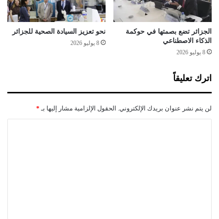
ل
و
ض
الجزائر تضع بصمتها في حوكمة
نحو تعزيز السيادة الصحية للجزائر
ع
الذكاء الاصطناعي
8 يوليو 2026
ي
8 يوليو 2026
ة
ح
اترك تعليقاً
ق
و
ق
لن يتم نشر عنوان بريدك الإلكتروني.
الحقول الإلزامية مشار إليها بـ
*
ا
ل
ا
إ
ل
ن
س
ت
ا
ع
ن
ف
ل
ي
ي
ا
ق
ل