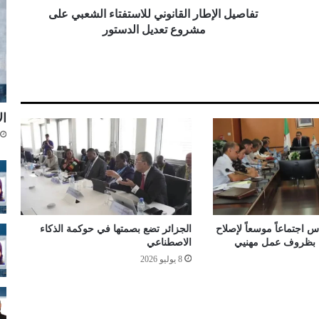
إ
تفاصيل الإطار القانوني للاستفتاء الشعبي على
ط
مشروع تعديل الدستور
ا
ر
ا
ل
ق
ال
ا
ن
و
ن
ي
ل
ل
ا
 اجتماعاً موسعاً لإصلاح
الجزائر تضع بصمتها في حوكمة الذكاء
س
اء بظروف عمل مهنيي
الاصطناعي
ت
8 يوليو 2026
ف
ت
ا
ء