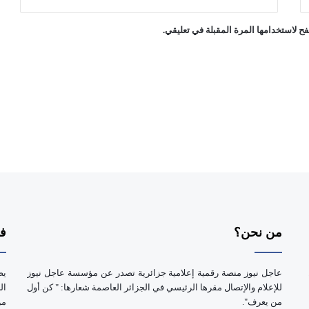
د
س
ح لاستخدامها المرة المقبلة في تعليقي.
ت
و
ر
من نحن؟
فر
عاجل نيوز منصة رقمية إعلامية جزائرية تصدر عن مؤسسة عاجل نيوز
يض
للإعلام والإتصال مقرها الرئيسي في الجزائر العاصمة شعارها: " كن أول
ال
من يعرف".