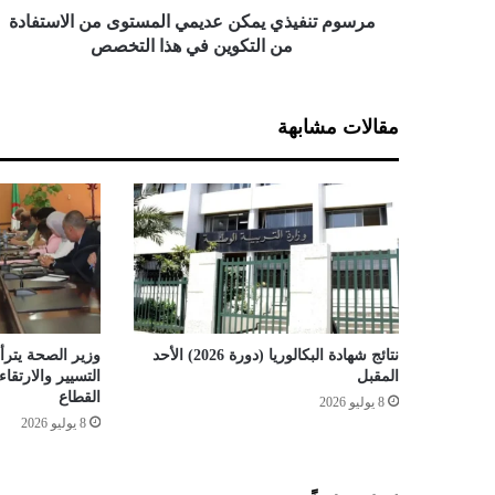
ذ
مرسوم تنفيذي يمكن عديمي المستوى من الاستفادة
ي
من التكوين في هذا التخصص
ي
م
ك
مقالات مشابهة
ن
ع
د
ي
م
ي
ا
ل
م
س
نتائج شهادة البكالوريا (دورة 2026) الأحد
وزير الصحة يترأس
ت
المقبل
التسيير والارتق
و
القطاع
8 يوليو 2026
ى
8 يوليو 2026
م
ن
ا