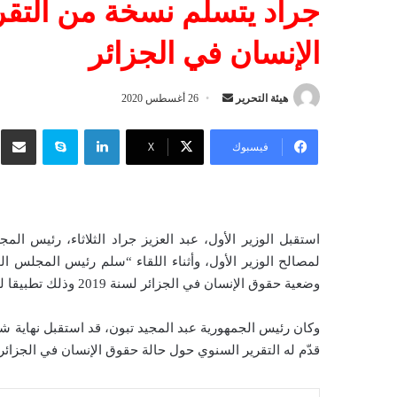
جراد يتسلم نسخة من التق
الإنسان في الجزائر
هيئة التحرير
أ
26 أغسطس 2020
ر
لينكدإن
سكايب
شار
س
فيسبوك
‫X
ل
ب
ر
ي
استقبل الوزير الأول، عبد العزيز جراد الثلاثاء، رئيس ا
د
لمصالح الوزير الأول، وأثناء اللقاء “سلم رئيس المجلس ا
ا
وضعية حقوق الإنسان في الجزائر لسنة 2019 وذلك تطبيقا للمادة 199 من الدستور”.
إ
ل
وكان رئيس الجمهورية عبد المجيد تبون، قد استقبل نهاية 
ك
قدّم له التقرير السنوي حول حالة حقوق الإنسان في الجزائر لسنة
ت
ر
و