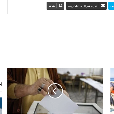
يب
شارك عبر البريد الإلكتروني
طباعة
ت
ف
اخ
ا
ص
ي
ل
ا
ل