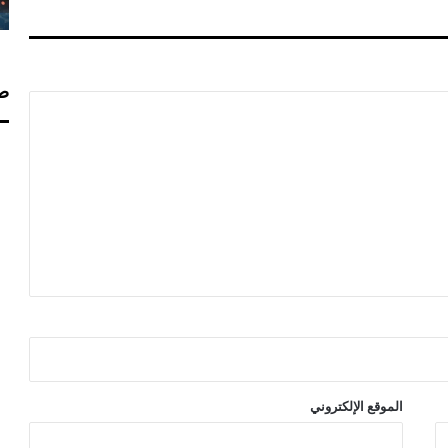
ا
ل
ش
ع
صف
ب
ي
ع
ل
ى
م
ش
ر
و
ع
ت
ع
د
ي
ل
الموقع الإلكتروني
ا
ل