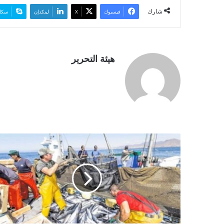
ن
شارك
فيسبوك
‫X
لينكدإن
سكا
ي
ا
هيئة التحرير
م
ر
س
و
م
ت
ن
ف
ي