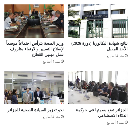
م
ا
د
ي
ة
ف
ي
نتائج شهادة البكالوريا (دورة 2026)
وزير الصحة يترأس اجتماعاً موسعاً
ا
الأحد المقبل
لإصلاح التسيير والارتقاء بظروف
ل
عمل مهنيي القطاع
منذ 4 أسابيع
ه
منذ 4 أسابيع
ز
ة
ا
ل
أ
ر
ض
ي
الجزائر تضع بصمتها في حوكمة
نحو تعزيز السيادة الصحية للجزائر
الذكاء الاصطناعي
ة
منذ 4 أسابيع
ب
منذ 4 أسابيع
ت