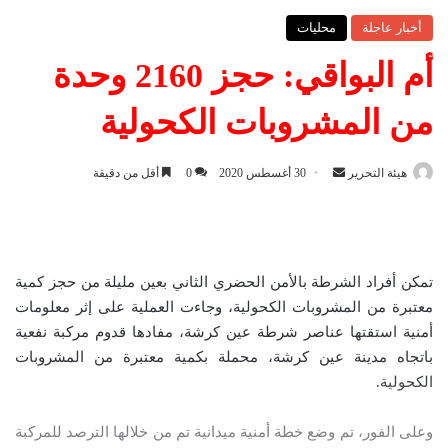
أخبار عاجلة
محليات
أم البواقي: حجز 2160 وحدة
من المشروبات الكحولية
هيئة التحرير
أ
30 أغسطس 2020
0
أقل من دقيقة
ر
س
ل
ب
تمكن أفراد الشرطة بالأمن الحضري الثاني بعين مليلة من حجز كمية
ر
معتبرة من المشروبات الكحولية، وجاءت العملية على إثر معلومات
ي
أمنية استقتها عناصر شرطة عين كرشة، مفادها قدوم مركبة نفعية
د
باتجاه مدينة عين كرشة، محملة بكمية معتبرة من المشروبات
ا
الكحولية.
إ
ل
وعلى الفور، تم وضع خطة أمنية ميدانية تم من خلالها الترصد للمركبة
ك