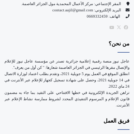
و
T
المقر الإجتماعي: مركز الأعمال المحمدية مول الجزائر العاصمة.
البريد الإلكتروني: contact.aajil@gmail.com
ك
u
الهاتف: 0669332459
b
‫X
فيسبوك
‫YouTube
e
من نحن؟
عاجل نيوز منصة رقمية إعلامية جزائرية تصدر عن مؤسسة عاجل نيوز للإعلام
والإتصال مقرها الرئيسي في الجزائر العاصمة شعارها: " كن أول من يعرف".
انطلق الموقع في العمل يوم 5 جويلية 2021، وتقدم بطلب اعتماد لوزارة الاتصال
في 14 جويلية 2021، وحصل على شهادة تسجيل كجهاز للإعلام عبر الأنترنت في
24 ماي 2022.
تراهن الجريدة الإلكترونية في خطها الافتتاحي على التقيد بما جاء به مضمون
قانون الإعلام و المرسوم التنفيذي المحدد لشروط ممارسة نشاط الإعلام عبر
الأنترنت.
فريق العمل