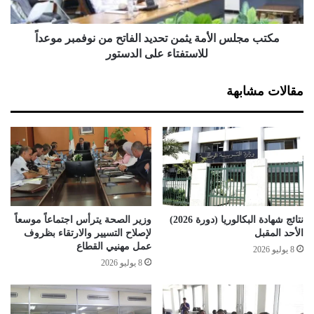
د
س
ي
ا
و
ل
مكتب مجلس الأمة يثمن تحديد الفاتح من نوفمبر موعداً
ا
أ
للاستفتاء على الدستور
ل
م
ا
ة
مقالات مشابهة
ج
ي
ت
ث
م
م
ا
ن
ع
ت
ي
ح
ي
د
ر
ي
ف
د
نتائج شهادة البكالوريا (دورة 2026)
وزير الصحة يترأس اجتماعاً موسعاً
ع
ا
الأحد المقبل
لإصلاح التسيير والارتقاء بظروف
ت
ل
عمل مهنيي القطاع
8 يوليو 2026
ق
ف
8 يوليو 2026
ر
ا
ي
ت
ر
ح