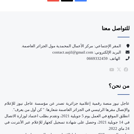
ي
X
Y
س
o
للتواصل معنا
ب
u
و
T
المقر الإجتماعي: مركز الأعمال المحمدية مول الجزائر العاصمة.
البريد الإلكتروني: contact.aajil@gmail.com
ك
u
الهاتف: 0669332459
b
‫X
فيسبوك
‫YouTube
e
من نحن؟
عاجل نيوز منصة رقمية إعلامية جزائرية تصدر عن مؤسسة عاجل نيوز للإعلام
والإتصال مقرها الرئيسي في الجزائر العاصمة شعارها: " كن أول من يعرف".
انطلق الموقع في العمل يوم 5 جويلية 2021، وتقدم بطلب اعتماد لوزارة الاتصال
في 14 جويلية 2021، وحصل على شهادة تسجيل كجهاز للإعلام عبر الأنترنت في
24 ماي 2022.