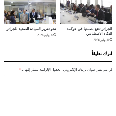
ل
3
ن
0
ع
و
ا
ك
م
ا
ة
ل
الجزائر تضع بصمتها في حوكمة
نحو تعزيز السيادة الصحية للجزائر
ة
الذكاء الاصطناعي
8 يوليو 2026
ر
8 يوليو 2026
ق
م
اترك تعليقاً
ي
ة
ف
لن يتم نشر عنوان بريدك الإلكتروني.
الحقول الإلزامية مشار إليها بـ
*
ي
غ
ا
ض
ل
و
ن
ت
س
ع
ن
ت
ل
ي