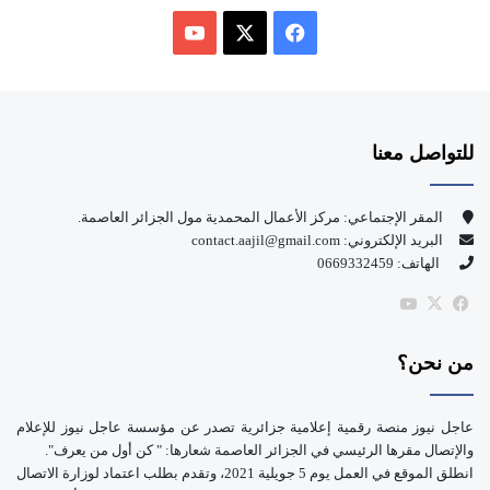
ف
ي
X
Y
س
o
للتواصل معنا
ب
u
و
T
المقر الإجتماعي: مركز الأعمال المحمدية مول الجزائر العاصمة.
البريد الإلكتروني: contact.aajil@gmail.com
ك
u
الهاتف: 0669332459
b
‫X
فيسبوك
‫YouTube
e
من نحن؟
عاجل نيوز منصة رقمية إعلامية جزائرية تصدر عن مؤسسة عاجل نيوز للإعلام
والإتصال مقرها الرئيسي في الجزائر العاصمة شعارها: " كن أول من يعرف".
انطلق الموقع في العمل يوم 5 جويلية 2021، وتقدم بطلب اعتماد لوزارة الاتصال