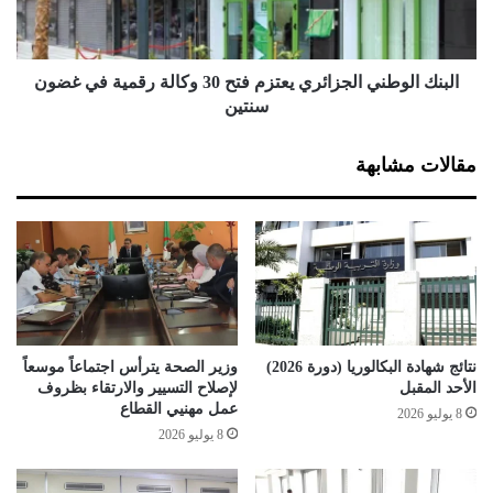
.
ل
5
و
ك
ط
ل
ن
البنك الوطني الجزائري يعتزم فتح 30 وكالة رقمية في غضون
غ
ي
سنتين
م
ا
ن
ل
مقالات مشابهة
ا
ج
ل
ز
ك
ا
ي
ئ
ف
ر
ا
ي
ل
ي
م
ع
ع
ت
نتائج شهادة البكالوريا (دورة 2026)
وزير الصحة يترأس اجتماعاً موسعاً
ا
ز
الأحد المقبل
لإصلاح التسيير والارتقاء بظروف
ل
م
عمل مهنيي القطاع
8 يوليو 2026
ج
ف
8 يوليو 2026
ب
ت
ا
ح