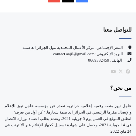
ي
X
Y
س
o
للتواصل معنا
ب
u
و
T
المقر الإجتماعي: مركز الأعمال المحمدية مول الجزائر العاصمة.
البريد الإلكتروني: contact.aajil@gmail.com
ك
u
الهاتف: 0669332459
b
‫X
فيسبوك
‫YouTube
e
من نحن؟
عاجل نيوز منصة رقمية إعلامية جزائرية تصدر عن مؤسسة عاجل نيوز للإعلام
والإتصال مقرها الرئيسي في الجزائر العاصمة شعارها: " كن أول من يعرف".
انطلق الموقع في العمل يوم 5 جويلية 2021، وتقدم بطلب اعتماد لوزارة الاتصال
في 14 جويلية 2021، وحصل على شهادة تسجيل كجهاز للإعلام عبر الأنترنت في
24 ماي 2022.