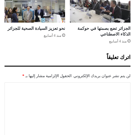
ق
ب
ب
و
ل
ل
م
ع
ن
ا
الجزائر تضع بصمتها في حوكمة
نحو تعزيز السيادة الصحية للجزائر
ت
الذكاء الاصطناعي
م
منذ 4 أسابيع
ص
2
منذ 4 أسابيع
ف
0
س
1
اترك تعليقاً
ب
7
ت
م
لن يتم نشر عنوان بريدك الإلكتروني.
الحقول الإلزامية مشار إليها بـ
*
ب
ر
ا
ل
ت
ع
ل
ي